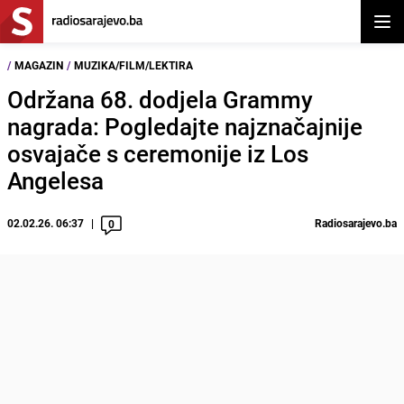
Otvor
/
MAGAZIN
/
MUZIKA/FILM/LEKTIRA
Održana 68. dodjela Grammy
nagrada: Pogledajte najznačajnije
osvajače s ceremonije iz Los
Angelesa
02.02.26. 06:37
Radiosarajevo.ba
0