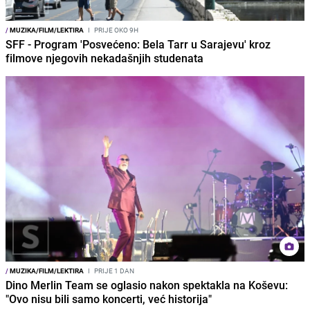
/
MUZIKA/FILM/LEKTIRA
I
PRIJE OKO 9H
SFF - Program 'Posvećeno: Bela Tarr u Sarajevu' kroz
filmove njegovih nekadašnjih studenata
/
MUZIKA/FILM/LEKTIRA
I
PRIJE 1 DAN
Dino Merlin Team se oglasio nakon spektakla na Koševu:
"Ovo nisu bili samo koncerti, već historija"