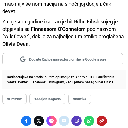
imao najviše nominacija na sinoćnjoj dodjeli, čak
devet.
Za pjesmu godine izabran je hit
Billie Eilish
kojeg je
otpjevala sa
Finneasom O'Connelom
pod nazivom
"Wildflower", dok je za najboljeg umjetnika proglašena
Olivia Dean.
Dodajte Radiosarajevo.ba u omiljene Google izvore
Radiosarajevo.ba
pratite putem aplikacije za
Android
|
iOS
i društvenih
mreža
Twitter
|
Facebook
|
Instagram
, kao i putem našeg
Viber
Chata.
#Grammy
#dodjela nagrada
#muzika