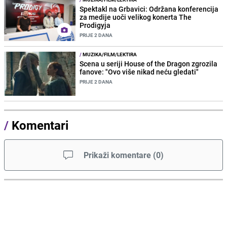
Spektakl na Grbavici: Održana konferencija
za medije uoči velikog konerta The
Prodigyja
PRIJE 2 DANA
/
MUZIKA/FILM/LEKTIRA
Scena u seriji House of the Dragon zgrozila
fanove: "Ovo više nikad neću gledati"
PRIJE 2 DANA
/
Komentari
Prikaži komentare
(
0
)