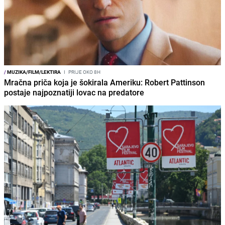
/
MUZIKA/FILM/LEKTIRA
I
PRIJE OKO 8H
Mračna priča koja je šokirala Ameriku: Robert Pattinson
postaje najpoznatiji lovac na predatore