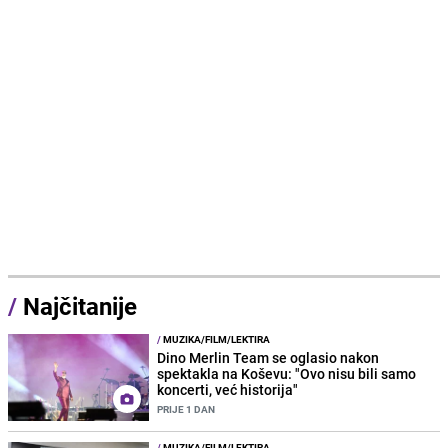
/
Najčitanije
/
MUZIKA/FILM/LEKTIRA
Dino Merlin Team se oglasio nakon
spektakla na Koševu: "Ovo nisu bili samo
koncerti, već historija"
PRIJE 1 DAN
/
MUZIKA/FILM/LEKTIRA