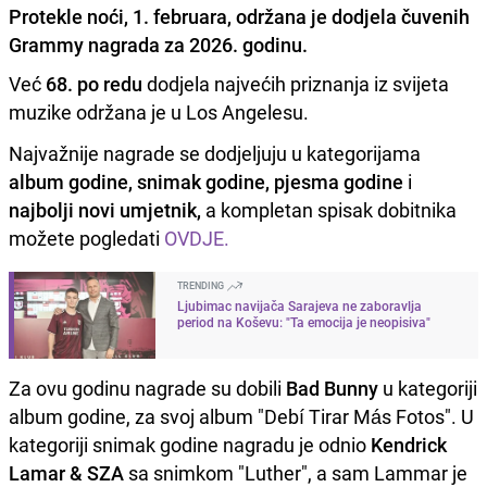
Protekle noći, 1. februara, održana je dodjela čuvenih
Grammy nagrada za 2026. godinu.
Već
68. po redu
dodjela najvećih priznanja iz svijeta
muzike održana je u Los Angelesu.
Najvažnije nagrade se dodjeljuju u kategorijama
album godine, snimak godine, pjesma godine
i
najbolji novi umjetnik,
a kompletan spisak dobitnika
možete pogledati
OVDJE.
TRENDING
Ljubimac navijača Sarajeva ne zaboravlja
period na Koševu: "Ta emocija je neopisiva"
Za ovu godinu nagrade su dobili
Bad Bunny
u kategoriji
album godine, za svoj album "Debí Tirar Más Fotos". U
kategoriji snimak godine nagradu je odnio
Kendrick
Lamar
& SZA
sa snimkom "Luther", a sam Lammar je