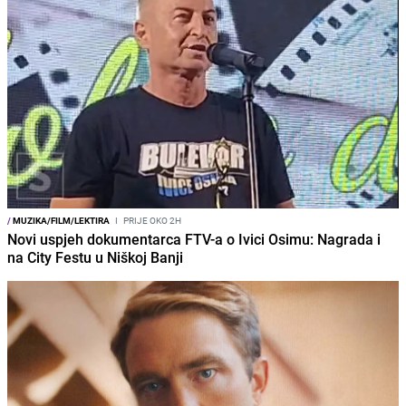
/
MUZIKA/FILM/LEKTIRA
I
PRIJE OKO 2H
Novi uspjeh dokumentarca FTV-a o Ivici Osimu: Nagrada i
na City Festu u Niškoj Banji