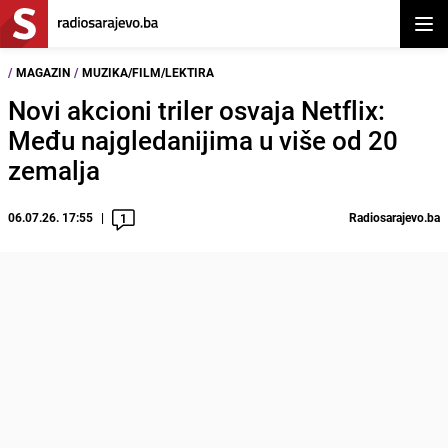
Otvor
/
MAGAZIN
/
MUZIKA/FILM/LEKTIRA
Novi akcioni triler osvaja Netflix:
Među najgledanijima u više od 20
zemalja
06.07.26. 17:55
Radiosarajevo.ba
1