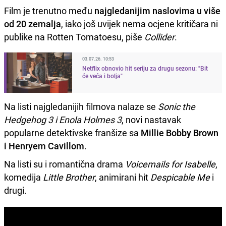
Film je trenutno među
najgledanijim naslovima u više
od 20 zemalja
, iako još uvijek nema ocjene kritičara ni
publike na Rotten Tomatoesu, piše
Collider
.
03.07.26. 10:53
Netflix obnovio hit seriju za drugu sezonu: "Bit
će veća i bolja"
Na listi najgledanijih filmova nalaze se
Sonic the
Hedgehog 3 i Enola Holmes 3
, novi nastavak
popularne detektivske franšize sa
Millie Bobby Brown
i Henryem Cavillom
.
Na listi su i romantična drama
Voicemails for Isabelle
,
komedija
Little Brother
, animirani hit
Despicable Me
i
drugi.