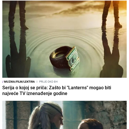
/
MUZIKA/FILM/LEKTIRA
I
PRIJE OKO 8H
Serija o kojoj se priča: Zašto bi "Lanterns" mogao biti
najveće TV iznenađenje godine