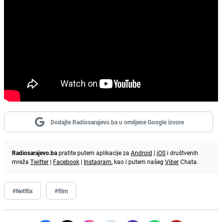
Dodajte Radiosarajevo.ba u omiljene Google izvore
Radiosarajevo.ba
pratite putem aplikacije za
Android
|
iOS
i društvenih
mreža
Twitter
|
Facebook
|
Instagram
, kao i putem našeg
Viber
Chata.
#Netflix
#film