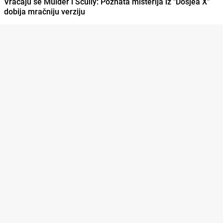
Vraćaju se Mulder i Scully: Poznata misterija iz "Dosjea X"
dobija mračniju verziju