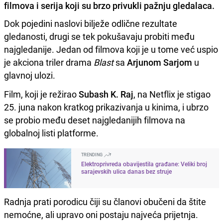
filmova i serija koji su brzo privukli pažnju gledalaca.
Dok pojedini naslovi bilježe odlične rezultate
gledanosti, drugi se tek pokušavaju probiti među
najgledanije. Jedan od filmova koji je u tome već uspio
je akciona triler drama
Blast
sa
Arjunom Sarjom
u
glavnoj ulozi.
Film, koji je režirao
Subash K. Raj
, na Netflix je stigao
25. juna nakon kratkog prikazivanja u kinima, i ubrzo
se probio među deset najgledanijih filmova na
globalnoj listi platforme.
TRENDING
Elektroprivreda obavijestila građane: Veliki broj
sarajevskih ulica danas bez struje
Radnja prati porodicu čiji su članovi obučeni da štite
nemoćne, ali upravo oni postaju najveća prijetnja.