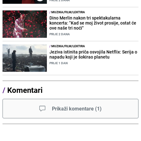
PRIJE 2 DANA
/
MUZIKA/FILM/LEKTIRA
Dino Merlin nakon tri spektakularna
koncerta: "Kad se moj život prosije, ostat će
ove naše tri noći"
PRIJE 2 DANA
/
MUZIKA/FILM/LEKTIRA
Jeziva istinita priča osvojila Netflix: Serija o
napadu koji je šokirao planetu
PRIJE 1 DAN
/
Komentari
Prikaži komentare
(
1
)