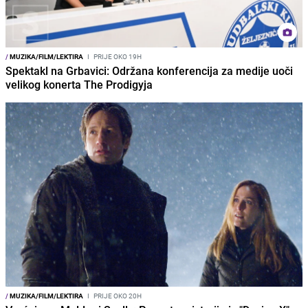
/
MUZIKA/FILM/LEKTIRA
I
PRIJE OKO 19H
Spektakl na Grbavici: Održana konferencija za medije uoči
velikog konerta The Prodigyja
/
MUZIKA/FILM/LEKTIRA
I
PRIJE OKO 20H