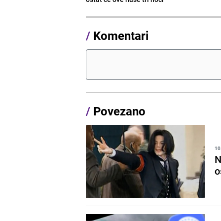
/
Komentari
/
Povezano
10
N
o