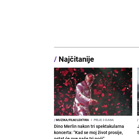
/
Najčitanije
/
MUZIKA/FILM/LEKTIRA
I
PRIJE 3 DANA
/
Dino Merlin nakon tri spektakularna
J
koncerta: "Kad se moj život prosije,
ostat će ove naše tri noći"