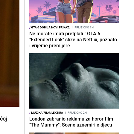
/
GTA 6 DOBIJA NOVI PRIKAZ:
I
PRIJE OKO 1H
Ne morate imati pretplatu: GTA 6
"Extended Look" stiže na Netflix, poznato
i vrijeme premijere
/
MUZIKA/FILM/LEKTIRA
I
PRIJE OKO 2H
ećoj
London zabranio reklamu za horor film
"The Mummy": Scene uznemirile djecu