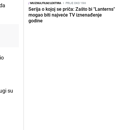
/
MUZIKA/FILM/LEKTIRA
I
PRIJE OKO 19H
 da
Serija o kojoj se priča: Zašto bi "Lanterns"
mogao biti najveće TV iznenađenje
godine
io
rugi su