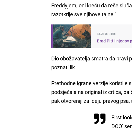
Freddyjem, oni kreću da reše slučaj
razotkrije sve njihove tajne."
12.06.26. 18:16
Brad Pitt i njegov p
Dio obožavatelja smatra da pravi p
poznati lik.
Prethodne igrane verzije koristile s
podsjećala na original iz crtića, pa 
pak otvoreniji za ideju pravog psa,
First lo
DOO’ ser