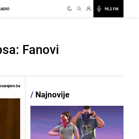
RADIO
90,2 FM
psa: Fanovi
osarajevo.ba
/
Najnovije