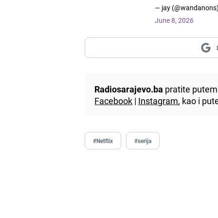
— jay (@wandanons
June 8, 2026
Radiosarajevo.ba
pratite putem 
Facebook
|
Instagram
, kao i p
#Netflix
#serija