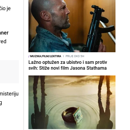
io je
nner
red
/
MUZIKA/FILM/LEKTIRA
I
PRIJE OKO 5H
Lažno optužen za ubistvo i sam protiv
svih: Stiže novi film Jasona Stathama
misteriju
g