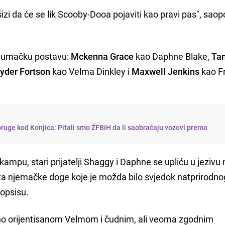
izi da će se lik Scooby-Dooa pojaviti kao pravi pas", saopć
 glumačku postavu:
Mckenna Grace
kao Daphne Blake,
Ta
yder Fortson
kao Velma Dinkley i
Maxwell Jenkins
kao F
pruge kod Konjica: Pitali smo ŽFBiH da li saobraćaju vozovi prema
ampu, stari prijatelji Shaggy i Daphne se upliću u jezivu 
a njemačke doge koje je možda bilo svjedok natprirodno
nopsisu.
o orijentisanom Velmom i čudnim, ali veoma zgodnim