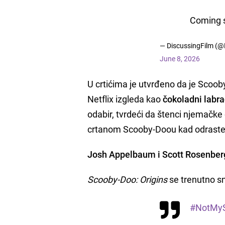
Coming s
— DiscussingFilm (@
June 8, 2026
U crtićima je utvrđeno da je Scoob
Netflix izgleda kao
čokoladni labr
odabir, tvrdeći da štenci njemačke 
crtanom Scooby-Doou kad odraste
Josh Appelbaum i Scott Rosenber
Scooby-Doo: Origins
se trenutno sni
#NotMy