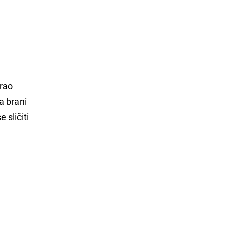
brao
a brani
 sličiti