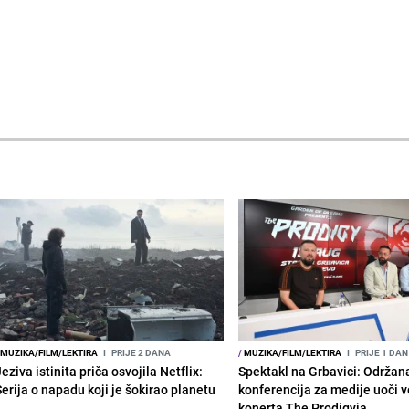
MUZIKA/FILM/LEKTIRA
I
PRIJE 2 DANA
/
MUZIKA/FILM/LEKTIRA
I
PRIJE 1 DAN
eziva istinita priča osvojila Netflix:
Spektakl na Grbavici: Održan
Serija o napadu koji je šokirao planetu
konferencija za medije uoči v
konerta The Prodigyja