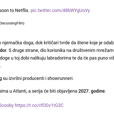
oon to Netflix.
pic.twitter.com/48bWYgUoVy
DiscussingFilm)
y njemačka doga, dok kritičari tvrde da štene koje je oda
ador
. S druge strane, dio korisnika na društvenim mrežam
doge u toj dobi nalikuju labradorima te da će pas puno više
.
g
su izvršni producenti i showrunneri.
ma u Atlanti, a serija će biti objavljena
2027. godine
.
Scooby
https://t.co/cfODv1tG3C