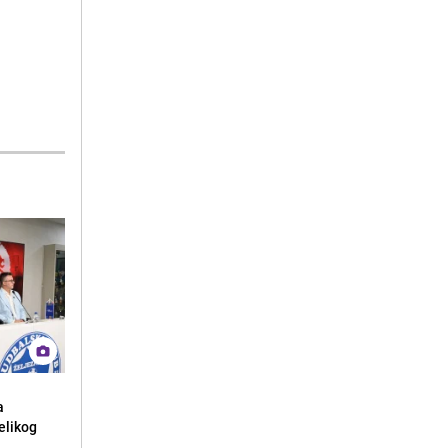
a
elikog