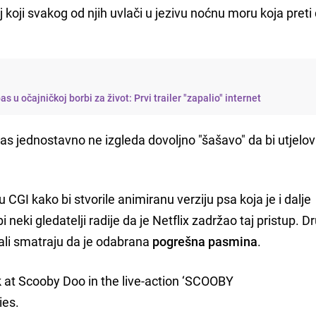
 koji svakog od njih uvlači u jezivu noćnu moru koja preti
as u očajničkoj borbi za život: Prvi trailer "zapalio" internet
as jednostavno ne izgleda dovoljno "šašavo" da bi utjelov
u CGI kako bi stvorile animiranu verziju psa koja je i dalje
bi neki gledatelji radije da je Netflix zadržao taj pristup. D
 ali smatraju da je odabrana
pogrešna pasmina
.
ok at Scooby Doo in the live-action ‘SCOOBY
ies.