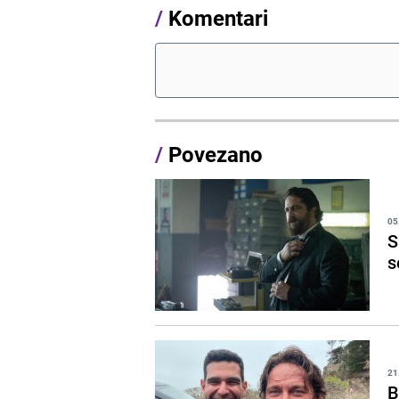
/
Komentari
/
Povezano
05
S
s
21
B