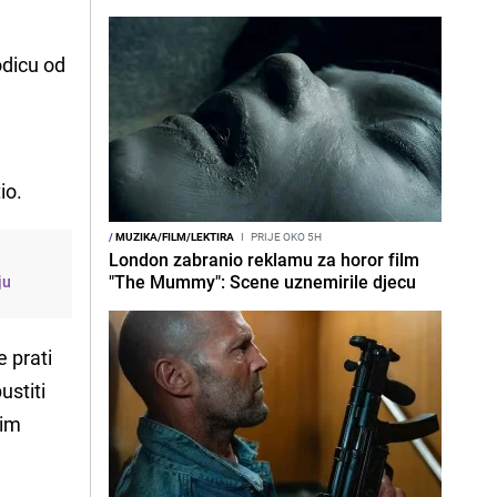
odicu od
io.
/
MUZIKA/FILM/LEKTIRA
I
PRIJE OKO 5H
London zabranio reklamu za horor film
"The Mummy": Scene uznemirile djecu
ju
e prati
ustiti
vim