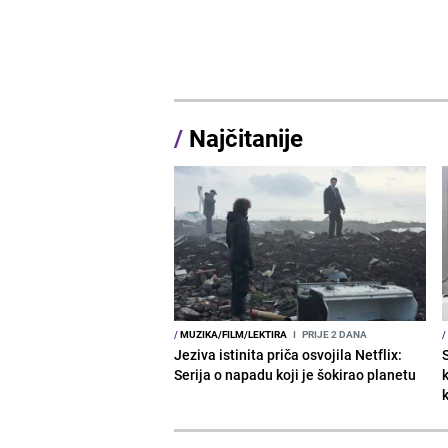
/
Najčitanije
/
MUZIKA/FILM/LEKTIRA
I
PRIJE 2 DANA
/
Jeziva istinita priča osvojila Netflix:
Serija o napadu koji je šokirao planetu