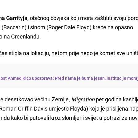
a Garrityja
, običnog čovjeka koji mora zaštititi svoju por
 (Baccarin) i sinom (Roger Dale Floyd) kreće na opasno
sa na Greenlandu.
čas stigla na lokaciju, netom prije nego je komet sve uništ
nost Ahmed Kico upozorava: Pred nama je burna jesen, institucije mora
 je desetkovao većinu Zemlje,
Migration
pet godina kasnij
 Roman Griffin Davis umjesto Floyda) koja je prisiljena nap
du kako bi putovali kroz slomljeni svijet u potrazi za no