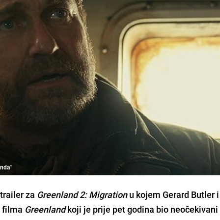
anda"
trailer za
Greenland 2: Migration
u kojem Gerard Butler 
g filma
Greenland
koji je prije pet godina bio neočekivani 