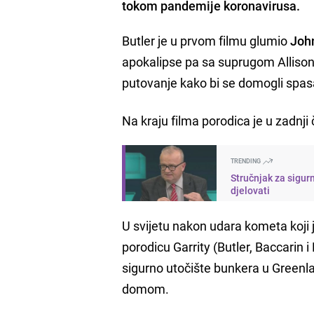
tokom pandemije koronavirusa.
Butler je u prvom filmu glumio
John
apokalipse pa sa suprugom Allison
putovanje kako bi se domogli spa
Na kraju filma porodica je u zadnji 
TRENDING
Stručnjak za sigur
djelovati
U svijetu nakon udara kometa koji
porodicu Garrity (Butler, Baccarin i
sigurno utočište bunkera u Greenlan
domom.