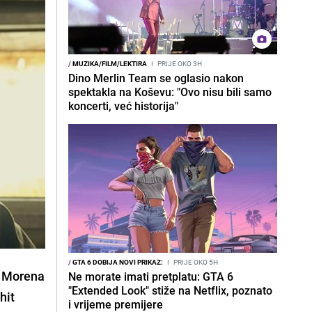
/
MUZIKA/FILM/LEKTIRA
I
PRIJE OKO 3H
Dino Merlin Team se oglasio nakon
spektakla na Koševu: "Ovo nisu bili samo
koncerti, već historija"
/
GTA 6 DOBIJA NOVI PRIKAZ:
I
PRIJE OKO 5H
i Morena
Ne morate imati pretplatu: GTA 6
"Extended Look" stiže na Netflix, poznato
hit
i vrijeme premijere