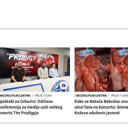
MUZIKA/FILM/LEKTIRA
I
PRIJE 1 DAN
/
MUZIKA/FILM/LEKTIRA
I
PRIJE 1 DAN
Spektakl na Grbavici: Održana
Kako se Nataša Bekvalac sna
konferencija za medije uoči velikog
ulozi fana na koncertu: Snima
konerta The Prodigyja
Koševa oduševio javnost