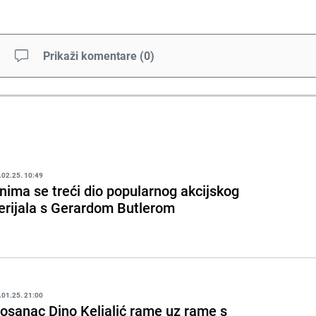
Prikaži komentare
(
0
)
.02.25. 10:49
nima se treći dio popularnog akcijskog
erijala s Gerardom Butlerom
.01.25. 21:00
osanac Dino Keljalić rame uz rame s