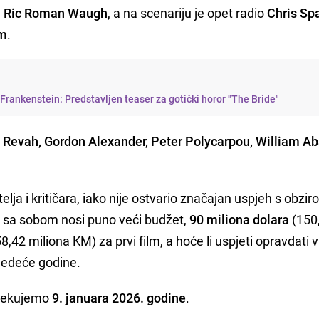
e
Ric Roman Waugh
, a na scenariju je opet radio
Chris Spa
om
.
 Frankenstein: Predstavljen teaser za gotički horor "The Bride"
Revah, Gordon Alexander, Peter Polycarpou, William Ab
elja i kritičara, iako nije ostvario značajan uspjeh s obzi
sa sobom nosi puno veći budžet,
90 miliona dolara
(150
42 miliona KM) za prvi film, a hoće li uspjeti opravdati 
jedeće godine.
čekujemo
9. januara 2026. godine
.