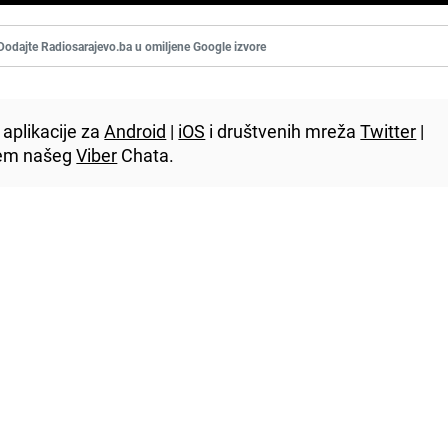
Dodajte Radiosarajevo.ba u omiljene Google izvore
aplikacije za
Android
|
iOS
i društvenih mreža
Twitter
|
utem našeg
Viber
Chata.