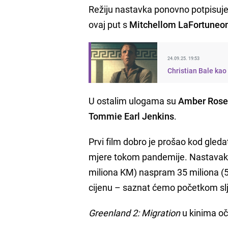
Režiju nastavka ponovno potpisuj
ovaj put s
Mitchellom LaFortune
24.09.25. 19:53
Christian Bale kao
U ostalim ulogama su
Amber Rose 
Tommie Earl Jenkins
.
Prvi film dobro je prošao kod gledat
mjere tokom pandemije. Nastavak 
miliona KM) naspram 35 miliona (58,
cijenu – saznat ćemo početkom sl
Greenland 2: Migration
u kinima o