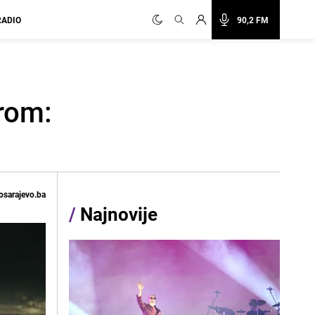
RADIO
90,2 FM
erom:
osarajevo.ba
/
Najnovije