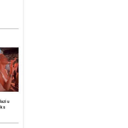
lazi u
k s