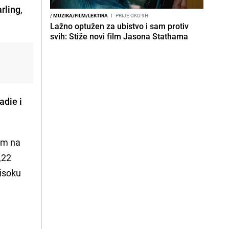
rling
,
/
MUZIKA/FILM/LEKTIRA
I
PRIJE OKO 9H
Lažno optužen za ubistvo i sam protiv
svih: Stiže novi film Jasona Stathama
adie i
rom na
,22
visoku