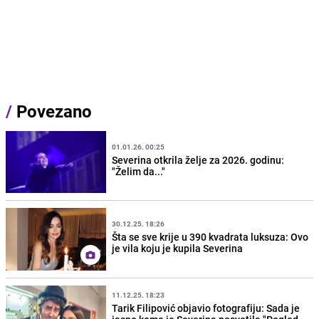
/
Povezano
01.01.26. 00:25
Severina otkrila želje za 2026. godinu:
"Želim da..."
30.12.25. 18:26
Šta se sve krije u 390 kvadrata luksuza: Ovo
je vila koju je kupila Severina
11.12.25. 18:23
Tarik Filipović objavio fotografiju: Sada je