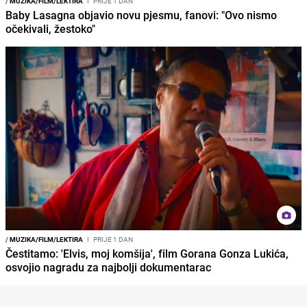
/
MUZIKA/FILM/LEKTIRA
I
PRIJE 1 DAN
Baby Lasagna objavio novu pjesmu, fanovi: "Ovo nismo
očekivali, žestoko"
/
MUZIKA/FILM/LEKTIRA
I
PRIJE 1 DAN
Čestitamo: 'Elvis, moj komšija', film Gorana Gonza Lukića,
osvojio nagradu za najbolji dokumentarac