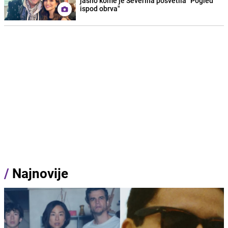
jasno kome je Severina posvetila "Pogled
ispod obrva"
/
Najnovije