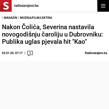
Otvor
/
MAGAZIN
/
MUZIKA/FILM/LEKTIRA
Nakon Čolića, Severina nastavila
novogodišnju čaroliju u Dubrovniku:
Publika uglas pjevala hit "Kao"
03.01.26. 07:17
Radiosarajevo.ba
1