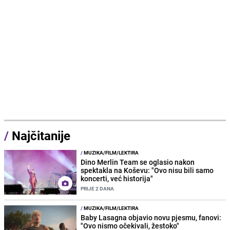
/
Najčitanije
/
MUZIKA/FILM/LEKTIRA
Dino Merlin Team se oglasio nakon
spektakla na Koševu: "Ovo nisu bili samo
koncerti, već historija"
PRIJE 2 DANA
/
MUZIKA/FILM/LEKTIRA
Baby Lasagna objavio novu pjesmu, fanovi:
"Ovo nismo očekivali, žestoko"