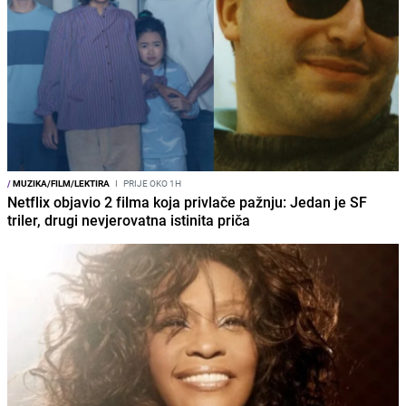
/
MUZIKA/FILM/LEKTIRA
I
PRIJE OKO 1H
Netflix objavio 2 filma koja privlače pažnju: Jedan je SF
triler, drugi nevjerovatna istinita priča