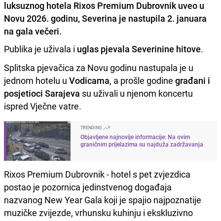
luksuznog hotela Rixos Premium Dubrovnik uveo u
Novu 2026. godinu, Severina je nastupila 2. januara
na gala večeri.
Publika je uživala i
uglas pjevala Severinine hitove
.
Splitska pjevačica za Novu godinu nastupala je u
jednom hotelu u
Vodicama
, a prošle godine
građani i
posjetioci Sarajeva
su uživali u njenom koncertu
ispred Vječne vatre.
TRENDING
Objavljene najnovije informacije: Na ovim
graničnim prijelazima su najduža zadržavanja
Rixos Premium Dubrovnik - hotel s pet zvjezdica
postao je pozornica jedinstvenog događaja
nazvanog New Year Gala koji je spajio najpoznatije
muzičke zvijezde, vrhunsku kuhinju i ekskluzivno