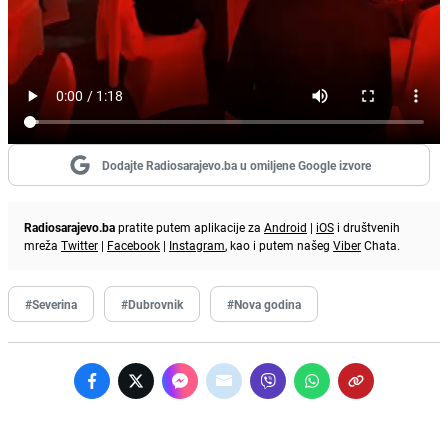
Dodajte Radiosarajevo.ba u omiljene Google izvore
Radiosarajevo.ba
pratite putem aplikacije za
Android
|
iOS
i društvenih
mreža
Twitter
|
Facebook
|
Instagram
, kao i putem našeg
Viber
Chata.
#Severina
#Dubrovnik
#Nova godina