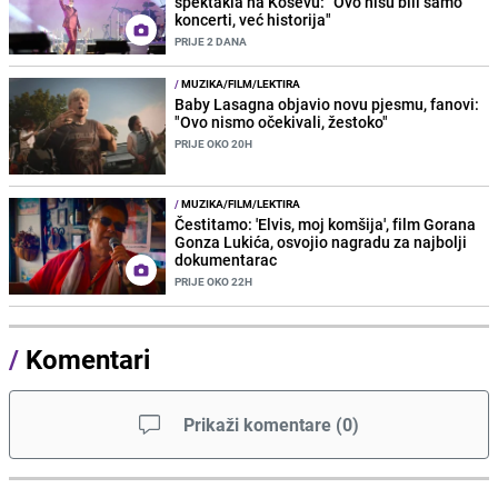
spektakla na Koševu: "Ovo nisu bili samo
koncerti, već historija"
PRIJE 2 DANA
/
MUZIKA/FILM/LEKTIRA
Baby Lasagna objavio novu pjesmu, fanovi:
"Ovo nismo očekivali, žestoko"
PRIJE OKO 20H
/
MUZIKA/FILM/LEKTIRA
Čestitamo: 'Elvis, moj komšija', film Gorana
Gonza Lukića, osvojio nagradu za najbolji
dokumentarac
PRIJE OKO 22H
/
Komentari
Prikaži komentare
(
0
)