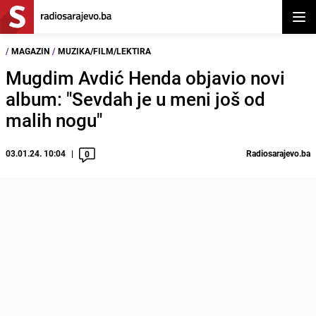
Otvor
/
MAGAZIN
/
MUZIKA/FILM/LEKTIRA
Mugdim Avdić Henda objavio novi
album: "Sevdah je u meni još od
malih nogu"
03.01.24. 10:04
Radiosarajevo.ba
0