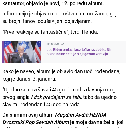
kantautor, objavio je novi, 12. po redu album.
Informaciju je objavio na društvenim mrežama, gdje
su brojni fanovi oduševljeni objavljenim.
"Prve reakcije su fantastične", tvrdi Henda.
TRENDING
Joe Biden prolazi kroz teško razdoblje: Sin
otkrio bolne detalje o njegovom zdravlju
Kako je naveo, album je objavio dan uoči rođendana,
koji je danas, 3. januara:
"Ujedno se navršava i 45 godina od izdavanja mog
prvog singla
I dok predajem se tebi,
tako da ujedno
slavim i rođendan i 45 godina rada.
Da snimim ovaj album
Mugdim Avdić HENDA -
Dvostruki Pop Sevdah Album
je moja davna želja
, još