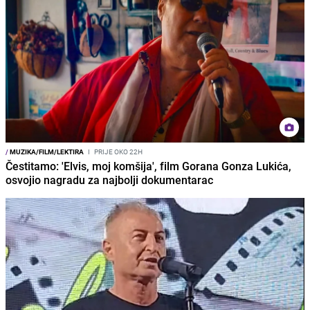
/
MUZIKA/FILM/LEKTIRA
I
PRIJE OKO 22H
Čestitamo: 'Elvis, moj komšija', film Gorana Gonza Lukića,
osvojio nagradu za najbolji dokumentarac