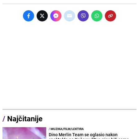
/
Najčitanije
/
MUZIKA/FILM/LEKTIRA
Dino Merlin Team se oglasio nakon