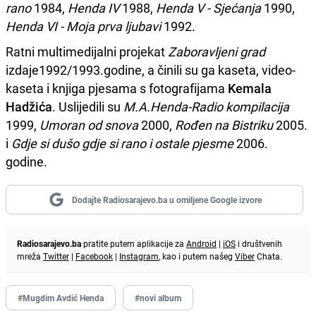
rano
1984,
Henda IV
1988,
Henda V - Sjećanja
1990,
Henda VI - Moja prva ljubavi
1992.
Ratni multimedijalni projekat
Zaboravljeni grad
izdaje1992/1993.godine, a činili su ga kaseta, video-
kaseta i knjiga pjesama s fotografijama
Kemala
Hadžića
. Uslijedili su
M.A.Henda-Radio kompilacija
1999,
Umoran od snova
2000,
Rođen na Bistriku
2005.
i
Gdje si dušo gdje si rano i ostale pjesme
2006.
godine.
Dodajte Radiosarajevo.ba u omiljene Google izvore
Radiosarajevo.ba
pratite putem aplikacije za
Android
|
iOS
i društvenih
mreža
Twitter
|
Facebook
|
Instagram
, kao i putem našeg
Viber
Chata.
#Mugdim Avdić Henda
#novi album