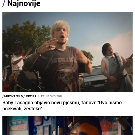
/
Najnovije
/
MUZIKA/FILM/LEKTIRA
I
PRIJE OKO 20H
Baby Lasagna objavio novu pjesmu, fanovi: "Ovo nismo
očekivali, žestoko"