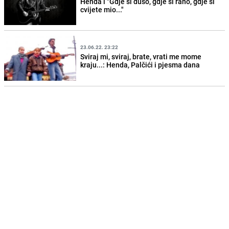
Henda i "Gdje si dušo, gdje si rano, gdje si
cvijete mio..."
23.06.22. 23:22
Sviraj mi, sviraj, brate, vrati me mome
kraju...: Henda, Palčići i pjesma dana