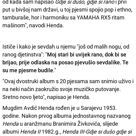
od kada sam napisao
Gdje si dušo, gdje si rano
i prvi
put u bivšoj nam državi, u toj pjesmi spojio pop i ethno,
tamburaše, hor i harmoniku sa YAMAHA RX5 ritam
mašinom", navodi Henda.
Ističe i kako je sevdah u njemu "još od malih nogu, od
ranog djetinstva": "
Moj stari bi uvijek rano, dok bi se
brijao, prije odlaska na posao pjevušio sevdalike. Te
su me pjesme budile
."
"Ovaj dvostruki album s 20 pjesama sam snimio uživo i
na neki način zaokružio svoje muzičko putovanje.
Sretno novo ljeto", napisao je Henda.
Mugdim Avdić Henda rođen je u Sarajevu 1953.
godine. Nakon prvog albuma jednostavnog nazvanog
Henda
u aranžmanu Branimira Živkovića, slijede
albumi
Henda II
1982.g.,
Henda III-Gdje si dušo gdje si