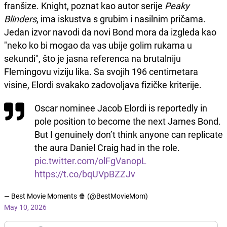
franšize. Knight, poznat kao autor serije
Peaky
Blinders
, ima iskustva s grubim i nasilnim pričama.
Jedan izvor navodi da novi Bond mora da izgleda kao
"neko ko bi mogao da vas ubije golim rukama u
sekundi", što je jasna referenca na brutalniju
Flemingovu viziju lika. Sa svojih 196 centimetara
visine, Elordi svakako zadovoljava fizičke kriterije.
Oscar nominee Jacob Elordi is reportedly in
pole position to become the next James Bond.
But I genuinely don’t think anyone can replicate
the aura Daniel Craig had in the role.
pic.twitter.com/olFgVanopL
https://t.co/bqUVpBZZJv
— Best Movie Moments 🍿 (@BestMovieMom)
May 10, 2026