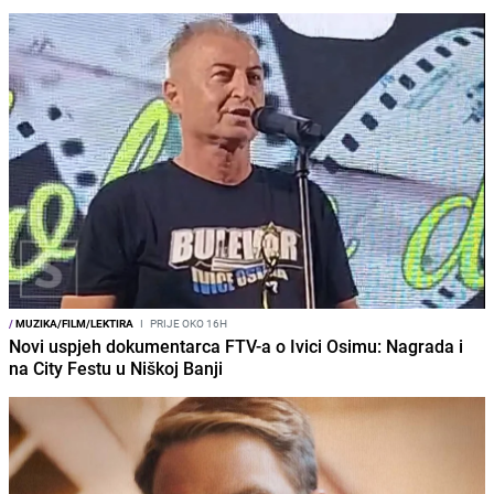
/
MUZIKA/FILM/LEKTIRA
I
PRIJE OKO 16H
Novi uspjeh dokumentarca FTV-a o Ivici Osimu: Nagrada i
na City Festu u Niškoj Banji