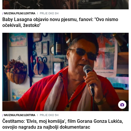
/
MUZIKA/FILM/LEKTIRA
I
PRIJE OKO 3H
Baby Lasagna objavio novu pjesmu, fanovi: "Ovo nismo
očekivali, žestoko"
/
MUZIKA/FILM/LEKTIRA
I
PRIJE OKO 5H
Čestitamo: 'Elvis, moj komšija', film Gorana Gonza Lukića,
osvojio nagradu za najbolji dokumentarac