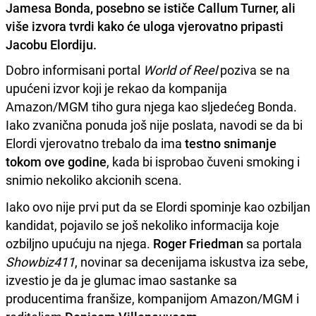
Jamesa Bonda, posebno se ističe Callum Turner, ali
više izvora tvrdi kako će uloga vjerovatno pripasti
Jacobu Elordiju.
Dobro informisani portal
World of Reel
poziva se na
upućeni izvor koji je rekao da kompanija
Amazon/MGM tiho gura njega kao sljedećeg Bonda.
Iako zvanična ponuda još nije poslata, navodi se da bi
Elordi vjerovatno trebalo da ima
testno snimanje
tokom ove godine
, kada bi isprobao čuveni smoking i
snimio nekoliko akcionih scena.
Iako ovo nije prvi put da se Elordi spominje kao ozbiljan
kandidat, pojavilo se još nekoliko informacija koje
ozbiljno upućuju na njega.
Roger Friedman
sa portala
Showbiz411
, novinar sa decenijama iskustva iza sebe,
izvestio je da je glumac imao sastanke sa
producentima franšize, kompanijom Amazon/MGM i