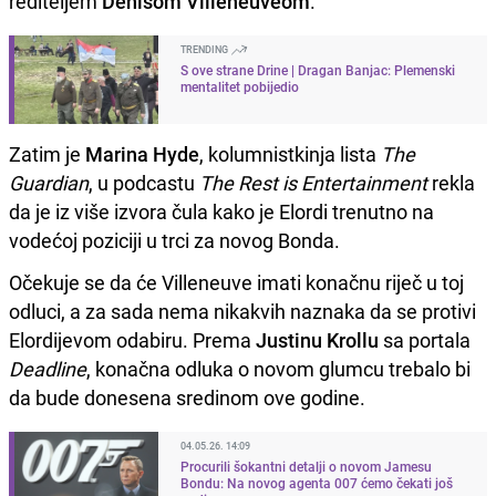
rediteljem
Denisom Villeneuveom
.
TRENDING
S ove strane Drine | Dragan Banjac: Plemenski
mentalitet pobijedio
Zatim je
Marina Hyde
, kolumnistkinja lista
The
Guardian
, u podcastu
The Rest is Entertainment
rekla
da je iz više izvora čula kako je Elordi trenutno na
vodećoj poziciji u trci za novog Bonda.
Očekuje se da će Villeneuve imati konačnu riječ u toj
odluci, a za sada nema nikakvih naznaka da se protivi
Elordijevom odabiru. Prema
Justinu Krollu
sa portala
Deadline
, konačna odluka o novom glumcu trebalo bi
da bude donesena sredinom ove godine.
04.05.26. 14:09
Procurili šokantni detalji o novom Jamesu
Bondu: Na novog agenta 007 ćemo čekati još