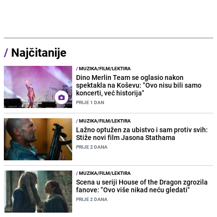
/
Najčitanije
/
MUZIKA/FILM/LEKTIRA
Dino Merlin Team se oglasio nakon
spektakla na Koševu: "Ovo nisu bili samo
koncerti, već historija"
PRIJE 1 DAN
/
MUZIKA/FILM/LEKTIRA
Lažno optužen za ubistvo i sam protiv svih:
Stiže novi film Jasona Stathama
PRIJE 2 DANA
/
MUZIKA/FILM/LEKTIRA
Scena u seriji House of the Dragon zgrozila
fanove: "Ovo više nikad neću gledati"
PRIJE 2 DANA