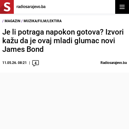
Otvor
/
MAGAZIN
/
MUZIKA/FILM/LEKTIRA
Je li potraga napokon gotova? Izvori
kažu da je ovaj mladi glumac novi
James Bond
11.05.26. 08:21
Radiosarajevo.ba
4