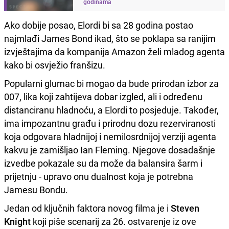
godinama
Ako dobije posao, Elordi bi sa 28 godina postao
najmlađi James Bond ikad, što se poklapa sa ranijim
izvještajima da kompanija Amazon želi mladog agenta
kako bi osvježio franšizu.
Popularni glumac bi mogao da bude prirodan izbor za
007, lika koji zahtijeva dobar izgled, ali i određenu
distanciranu hladnoću, a Elordi to posjeduje. Također,
ima impozantnu građu i prirodnu dozu rezerviranosti
koja odgovara hladnijoj i nemilosrdnijoj verziji agenta
kakvu je zamišljao Ian Fleming. Njegove dosadašnje
izvedbe pokazale su da može da balansira šarm i
prijetnju - upravo onu dualnost koja je potrebna
Jamesu Bondu.
Jedan od ključnih faktora novog filma je i
Steven
Knight
koji piše scenarij za 26. ostvarenje iz ove