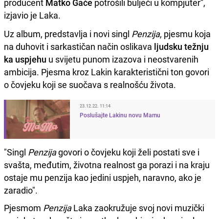
producent
Matko Gaće
potrošili buljeći u kompjuter”,
izjavio je Laka.
Uz album, predstavlja i novi singl
Penzija
, pjesmu koja
na duhovit i sarkastičan način oslikava
ljudsku težnju
ka uspjehu
u svijetu punom izazova i neostvarenih
ambicija. Pjesma kroz Lakin karakteristični ton govori
o čovjeku koji se suočava s realnošću života.
23.12.22. 11:14
Poslušajte Lakinu novu Mamu
"Singl
Penzija
govori o čovjeku koji želi postati sve i
svašta, međutim, životna realnost ga porazi i na kraju
ostaje mu penzija kao jedini uspjeh, naravno, ako je
zaradio".
Pjesmom
Penzija
Laka zaokružuje svoj novi muzički