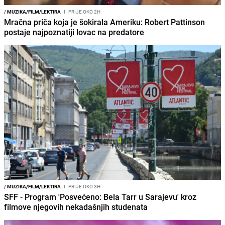
/
MUZIKA/FILM/LEKTIRA
I
PRIJE OKO 2H
Mračna priča koja je šokirala Ameriku: Robert Pattinson
postaje najpoznatiji lovac na predatore
/
MUZIKA/FILM/LEKTIRA
I
PRIJE OKO 3H
SFF - Program 'Posvećeno: Bela Tarr u Sarajevu' kroz
filmove njegovih nekadašnjih studenata