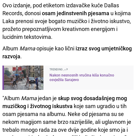
Ovo izdanje, pod etiketom izdavačke kuće Dallas
Records, donosi
osam jedinstvenih pjesama
u kojima
Laka prenosi svoje bogato muzičko i životno iskustvo,
prožeto prepoznatljivom kreativnom energijom i
lucidnim tekstovima.
Album
Mama
opisuje kao lični
izraz svog umjetničkog
razvoja
.
TRENDING
Nakon nesnosnih vrućina kiša konačno
osvježila Sarajevo
"Album
Mama
jedan je
skup svog dosadašnjeg mog
muzičkog i životnog iskustva
koje sam ugradio u tih
osam pjesama na albumu. Neke od pjesama su se
nekom magijom same brzo razriješile, ali uglavnom je
trebalo mnogo rada za ove dvije godine koje smo ja i