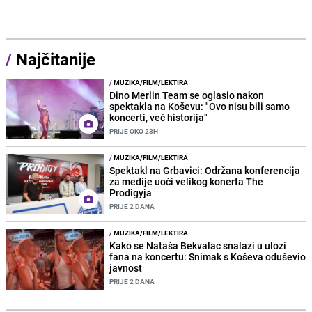
/
Najčitanije
/
MUZIKA/FILM/LEKTIRA
Dino Merlin Team se oglasio nakon
spektakla na Koševu: "Ovo nisu bili samo
koncerti, već historija"
PRIJE OKO 23H
/
MUZIKA/FILM/LEKTIRA
Spektakl na Grbavici: Održana konferencija
za medije uoči velikog konerta The
Prodigyja
PRIJE 2 DANA
/
MUZIKA/FILM/LEKTIRA
Kako se Nataša Bekvalac snalazi u ulozi
fana na koncertu: Snimak s Koševa oduševio
javnost
PRIJE 2 DANA