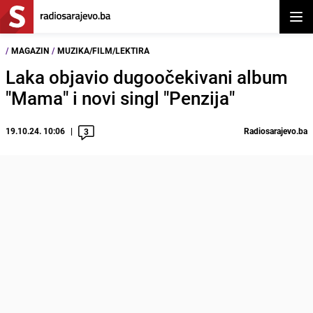
Otvor
/
MAGAZIN
/
MUZIKA/FILM/LEKTIRA
Laka objavio dugoočekivani album
"Mama" i novi singl "Penzija"
19.10.24. 10:06
Radiosarajevo.ba
3