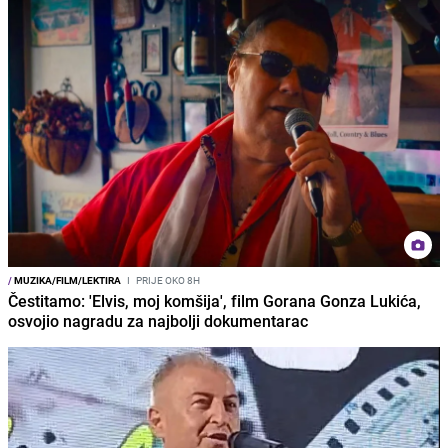
/
MUZIKA/FILM/LEKTIRA
I
PRIJE OKO 8H
Čestitamo: 'Elvis, moj komšija', film Gorana Gonza Lukića,
osvojio nagradu za najbolji dokumentarac