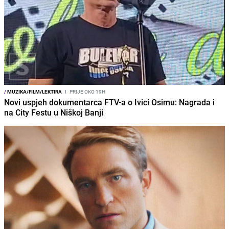
/
MUZIKA/FILM/LEKTIRA
I
PRIJE OKO 19H
Novi uspjeh dokumentarca FTV-a o Ivici Osimu: Nagrada i
na City Festu u Niškoj Banji