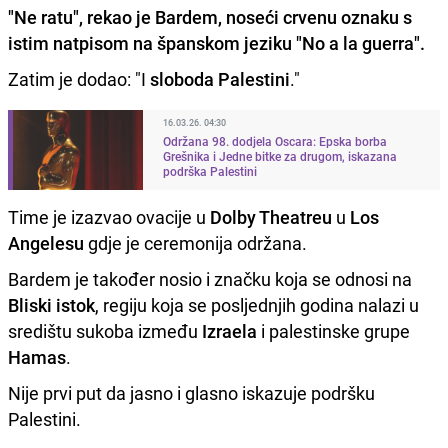
"Ne ratu", rekao je Bardem, noseći crvenu oznaku s
istim natpisom na španskom jeziku "No a la guerra".
Zatim je dodao: "I
sloboda Palestini
."
16.03.26. 04:30
Održana 98. dodjela Oscara: Epska borba
Grešnika i Jedne bitke za drugom, iskazana
podrška Palestini
Time je izazvao ovacije u
Dolby Theatreu
u
Los
Angelesu
gdje je ceremonija održana.
Bardem je također nosio i značku koja se odnosi na
Bliski istok
, regiju koja se posljednjih godina nalazi u
središtu sukoba između
Izraela
i palestinske grupe
Hamas
.
Nije prvi put da jasno i glasno iskazuje podršku
Palestini.