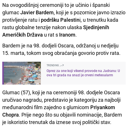
Na ovogodišnjoj ceremoniji to je učinio i španski
glumac
Javier Bardem
, koji je s pozornice javno izrazio
protivljenje ratu i
podršku Palestin
i, u trenutku kada
rastu globalne tenzije nakon ulaska
Sjedinjenih
Američkih Država
u rat s
Iranom
.
Bardem je na 98. dodjeli Oscara, održanoj u nedjelju
15. marta, tokom svog obraćanja govorio protiv rata.
TRENDING
Oprez za one koji vikend provode na Jadranu: U
ova tri grada na snazi je crveni meteoalarm
Glumac (57), koji je na ceremoniji 98. dodjele Oscara
uručivao nagradu, predstavio je kategoriju za najbolji
međunarodni film zajedno s glumicom
Priyankom
Chopra
. Prije nego što su objavili nominacije, Bardem
je iskoristio trenutak da iznese svoj politički stav.