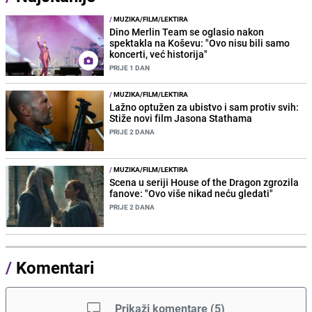
/
MUZIKA/FILM/LEKTIRA
Dino Merlin Team se oglasio nakon
spektakla na Koševu: "Ovo nisu bili samo
koncerti, već historija"
PRIJE 1 DAN
/
MUZIKA/FILM/LEKTIRA
Lažno optužen za ubistvo i sam protiv svih:
Stiže novi film Jasona Stathama
PRIJE 2 DANA
/
MUZIKA/FILM/LEKTIRA
Scena u seriji House of the Dragon zgrozila
fanove: "Ovo više nikad neću gledati"
PRIJE 2 DANA
/
Komentari
Prikaži komentare
(
5
)