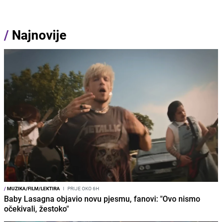
/
Najnovije
/
MUZIKA/FILM/LEKTIRA
I
PRIJE OKO 6H
Baby Lasagna objavio novu pjesmu, fanovi: "Ovo nismo
očekivali, žestoko"