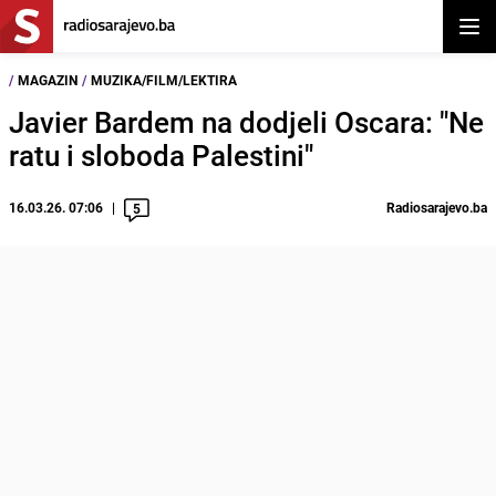
Otvor
/
MAGAZIN
/
MUZIKA/FILM/LEKTIRA
Javier Bardem na dodjeli Oscara: "Ne
ratu i sloboda Palestini"
16.03.26. 07:06
Radiosarajevo.ba
5