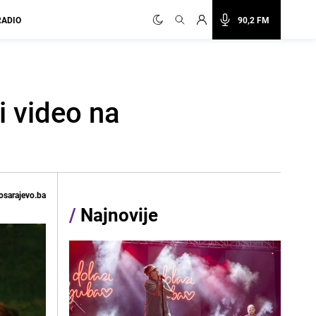
RADIO
90,2 FM
i video na
osarajevo.ba
/
Najnovije