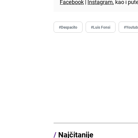
Facebook
|
Instagram
, kao i p
#Despacito
#Luis Fonsi
#Youtub
/
Najčitanije