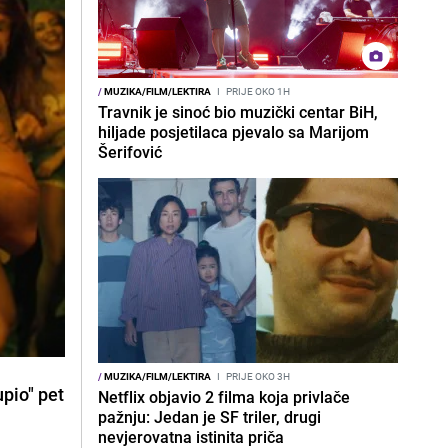
/
MUZIKA/FILM/LEKTIRA
I
PRIJE OKO 1H
Travnik je sinoć bio muzički centar BiH,
hiljade posjetilaca pjevalo sa Marijom
Šerifović
/
MUZIKA/FILM/LEKTIRA
I
PRIJE OKO 3H
upio" pet
Netflix objavio 2 filma koja privlače
pažnju: Jedan je SF triler, drugi
nevjerovatna istinita priča