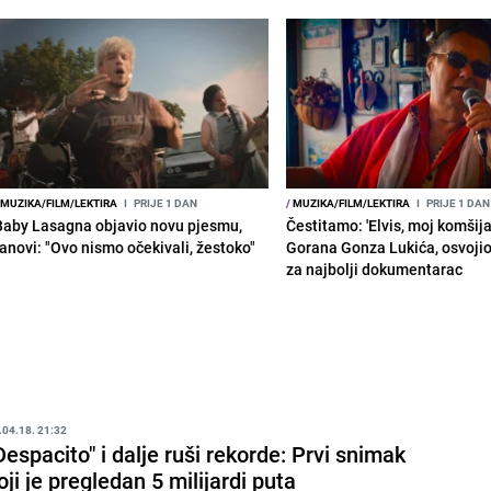
MUZIKA/FILM/LEKTIRA
I
PRIJE 1 DAN
/
MUZIKA/FILM/LEKTIRA
I
PRIJE 1 DAN
Baby Lasagna objavio novu pjesmu,
Čestitamo: 'Elvis, moj komšija'
fanovi: "Ovo nismo očekivali, žestoko"
Gorana Gonza Lukića, osvoji
za najbolji dokumentarac
.04.18. 21:32
Despacito" i dalje ruši rekorde: Prvi snimak
oji je pregledan 5 milijardi puta