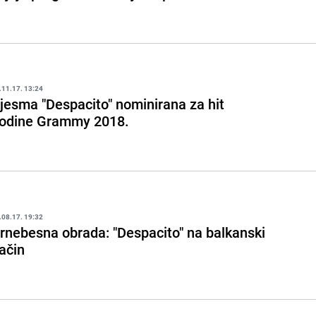
.11.17. 13:24
jesma "Despacito" nominirana za hit
odine Grammy 2018.
.08.17. 19:32
rnebesna obrada: "Despacito" na balkanski
ačin