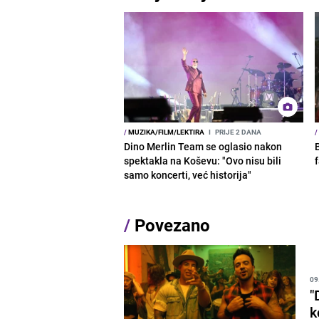
/
MUZIKA/FILM/LEKTIRA
I
PRIJE 2 DANA
/
Dino Merlin Team se oglasio nakon
spektakla na Koševu: "Ovo nisu bili
samo koncerti, već historija"
/
Povezano
09
"
k