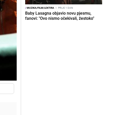
/
MUZIKA/FILM/LEKTIRA
I
PRIJE 1 DAN
Baby Lasagna objavio novu pjesmu,
fanovi: "Ovo nismo očekivali, žestoko"