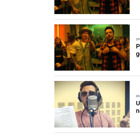
29
P
g
05
U
n