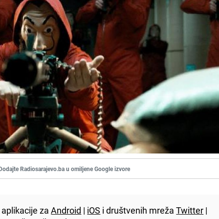
Dodajte Radiosarajevo.ba u omiljene Google izvore
aplikacije za
Android
|
iOS
i društvenih mreža
Twitter
|