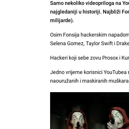
Samo nekoliko videopriloga na You
najgledaniji u historiji. Najbliži
milijarde).
Osim Fonsija hackerskim napadom 
Selena Gomez, Taylor Swift i Drak
Hackeri koji sebe zovu Prosox i Kur
Jedno vrijeme korisnici YouTubea mo
naouružanih i maskiranih muškar