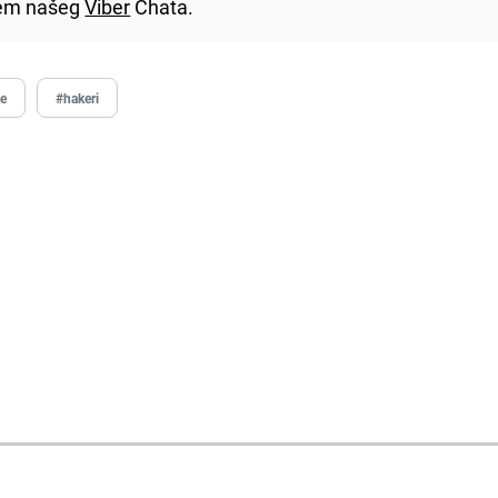
utem našeg
Viber
Chata.
e
#hakeri