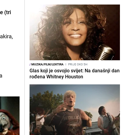
 (tri
akira,
/
MUZIKA/FILM/LEKTIRA
I
PRIJE OKO 5H
Glas koji je osvojio svijet: Na današnji dan
ja
rođena Whitney Houston