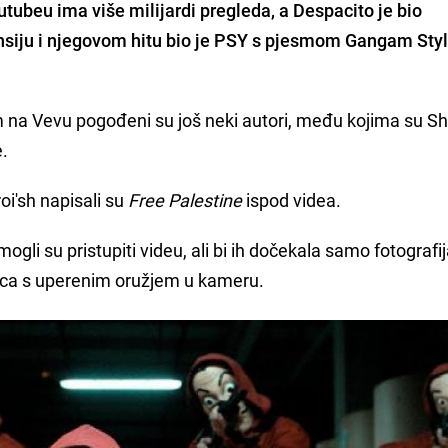
tubeu ima više milijardi pregleda, a Despacito je bio
 Fonsiju i njegovom hitu bio je PSY s pjesmom Gangam Style
na Vevu pogođeni su još neki autori, među kojima su Sh
e.
oi'sh napisali su
Free Palestine
ispod videa.
gli su pristupiti videu, ali bi ih dočekala samo fotografi
aca s uperenim oružjem u kameru.