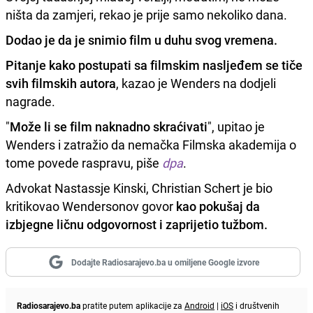
ništa da zamjeri, rekao je prije samo nekoliko dana.
Dodao je da je snimio film u duhu svog vremena.
Pitanje kako postupati sa filmskim nasljeđem se tiče
svih filmskih autora
, kazao je Wenders na dodjeli
nagrade.
"
Može li se film naknadno skraćivati
", upitao je
Wenders i zatražio da nemačka Filmska akademija o
tome povede raspravu, piše
dpa
.
Advokat Nastassje Kinski, Christian Schert je bio
kritikovao Wendersonov govor
kao pokušaj da
izbjegne ličnu odgovornost i zaprijetio tužbom.
Dodajte Radiosarajevo.ba u omiljene Google izvore
Radiosarajevo.ba
pratite putem aplikacije za
Android
|
iOS
i društvenih