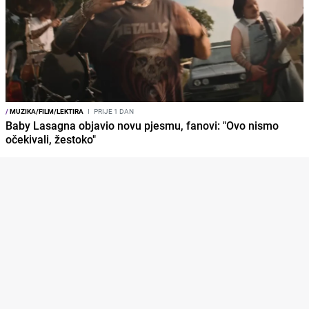
/
MUZIKA/FILM/LEKTIRA
I
PRIJE 1 DAN
Baby Lasagna objavio novu pjesmu, fanovi: "Ovo nismo
očekivali, žestoko"