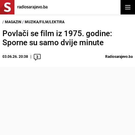
Otvor
/
MAGAZIN
/
MUZIKA/FILM/LEKTIRA
Povlači se film iz 1975. godine:
Sporne su samo dvije minute
03.06.26. 20:38
Radiosarajevo.ba
3