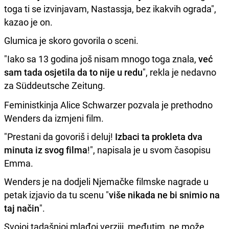
toga ti se izvinjavam, Nastassja, bez ikakvih ograda",
kazao je on.
Glumica je skoro govorila o sceni.
"Iako sa 13 godina još nisam mnogo toga znala,
već
sam tada osjetila da to nije u redu
", rekla je nedavno
za Süddeutsche Zeitung.
Feministkinja Alice Schwarzer pozvala je prethodno
Wenders da izmjeni film.
"Prestani da govoriš i deluj!
Izbaci ta prokleta dva
minuta iz svog filma
!", napisala je u svom časopisu
Emma.
Wenders je na dodjeli Njemačke filmske nagrade u
petak izjavio da tu scenu "
više nikada ne bi snimio na
taj način
".
Svojoj tadašnjoj mlađoj verziji, međutim, ne može