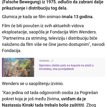
(Falsche Bewegung) iz 1975. odlučio da zabrani dalje
prikazivanje i distribuciju tog dela.
Glumica je kada se film snimao
imala 13 godina.
Film će biti povučen iz svih aktuelnih vidova
eksploatacije, saopćila je Fondacija Wim Wenders.
"Partnerima za striming, televiziju i distribuciju biće
naloženo da film više ne čine javno dostupnim", navodi
Fondacija.
TRENDING
Ogromno stablo palo na kupače na plaži u
Hrvatskoj, ima povrijeđenih
Wenders se u saopštenju izvinio.
"Kao jedina od tada odgovornih osoba za Pogrešan
pokret koja je još među živima,
uviđam da je
Nastassju Kinski tada trebalo bolje zaštititi
. Zbog