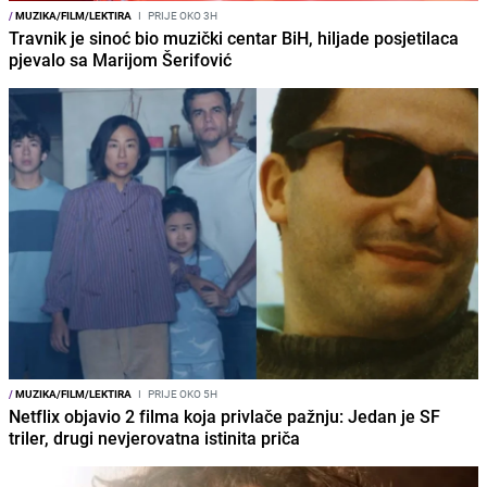
/
MUZIKA/FILM/LEKTIRA
I
PRIJE OKO 3H
Travnik je sinoć bio muzički centar BiH, hiljade posjetilaca
pjevalo sa Marijom Šerifović
/
MUZIKA/FILM/LEKTIRA
I
PRIJE OKO 5H
Netflix objavio 2 filma koja privlače pažnju: Jedan je SF
triler, drugi nevjerovatna istinita priča