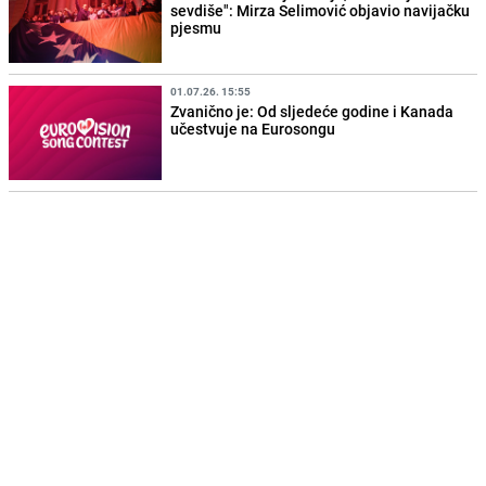
sevdiše": Mirza Selimović objavio navijačku
pjesmu
01.07.26. 15:55
Zvanično je: Od sljedeće godine i Kanada
učestvuje na Eurosongu