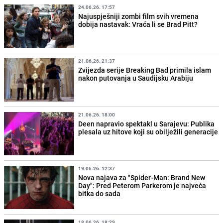
24.06.26. 17:57
Najuspješniji zombi film svih vremena
dobija nastavak: Vraća li se Brad Pitt?
21.06.26. 21:37
Zvijezda serije Breaking Bad primila islam
nakon putovanja u Saudijsku Arabiju
21.06.26. 18:00
Deen napravio spektakl u Sarajevu: Publika
plesala uz hitove koji su obilježili generacije
19.06.26. 12:37
Nova najava za "Spider-Man: Brand New
Day": Pred Peterom Parkerom je najveća
bitka do sada
18.06.26. 18:29