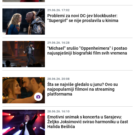
29.06.26. 17:02
Problemi za novi DC-jev blockbuster:
"Supergirl" se nije proslavila u kinima
29.06.26. 16:28
"Michael" srušio "Oppenheimera" i postao
najuspješniji biografski film svih vremena
28.06.26. 20:08
Šta se najviše gledalo u junu? Ovo su
najpopularniji filmovi na streaming
platformama
28.06.26. 16:10
Emotivni snimak s koncerta u Sarajevu:
Željko Joksimović svirao harmoniku u čast
Halida Bešlića