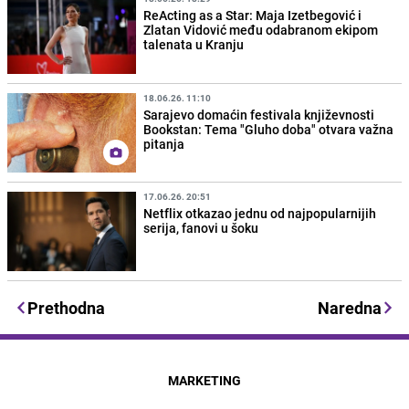
ReActing as a Star: Maja Izetbegović i
Zlatan Vidović među odabranom ekipom
talenata u Kranju
18.06.26. 11:10
Sarajevo domaćin festivala književnosti
Bookstan: Tema "Gluho doba" otvara važna
pitanja
17.06.26. 20:51
Netflix otkazao jednu od najpopularnijih
serija, fanovi u šoku
Prethodna
Naredna
MARKETING