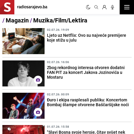
Otvor
/
Magazin
/
Muzika/Film/Lektira
02.07.26. 19:09
Ljeto uz Netflix: Ovo su najveće premijere
koje stižu u julu
02.07.26. 16:06
Zbog rekordnog interesa otvoren dodatni
FAN PIT za koncert Jakova Jozinovića u
Mostaru
02.07.26. 00:09
Đuro i ekipa rasplesali publiku: Koncertom
Bombaj štampe otvorene Baščaršijske noći
01.07.26. 15:58
"Slavi Bosna svoje heroje, čitav svijet nek