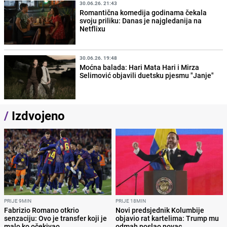
30.06.26. 21:43
Romantična komedija godinama čekala
svoju priliku: Danas je najgledanija na
Netflixu
30.06.26. 19:48
Moćna balada: Hari Mata Hari i Mirza
Selimović objavili duetsku pjesmu "Janje"
/
Izdvojeno
PRIJE 9MIN
PRIJE 18MIN
Fabrizio Romano otkrio
Novi predsjednik Kolumbije
senzaciju: Ovo je transfer koji je
objavio rat kartelima: Trump mu
malo ko očekivao
odmah poslao novac