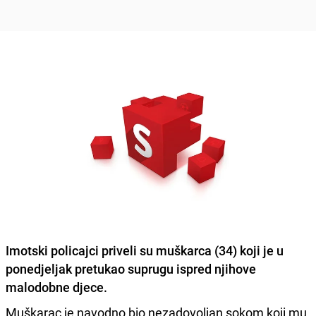
Imotski policajci priveli su muškarca (34) koji je u
ponedjeljak pretukao suprugu ispred njihove
malodobne djece.
Muškarac je navodno bio nezadovoljan sokom koji mu