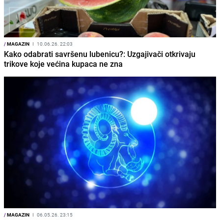
/
MAGAZIN
I
10.06.26. 22:03
Kako odabrati savršenu lubenicu?: Uzgajivači otkrivaju
trikove koje većina kupaca ne zna
/
MAGAZIN
I
06.05.26. 23:15