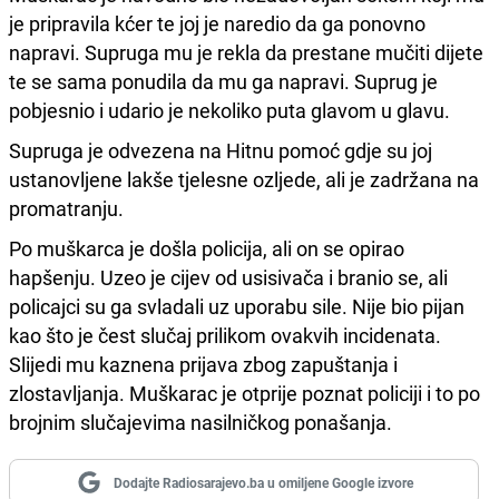
je pripravila kćer te joj je naredio da ga ponovno
napravi. Supruga mu je rekla da prestane mučiti dijete
te se sama ponudila da mu ga napravi. Suprug je
pobjesnio i udario je nekoliko puta glavom u glavu.
Supruga je odvezena na Hitnu pomoć gdje su joj
ustanovljene lakše tjelesne ozljede, ali je zadržana na
promatranju.
Po muškarca je došla policija, ali on se opirao
hapšenju. Uzeo je cijev od usisivača i branio se, ali
policajci su ga svladali uz uporabu sile. Nije bio pijan
kao što je čest slučaj prilikom ovakvih incidenata.
Slijedi mu kaznena prijava zbog zapuštanja i
zlostavljanja. Muškarac je otprije poznat policiji i to po
brojnim slučajevima nasilničkog ponašanja.
Dodajte Radiosarajevo.ba u omiljene Google izvore