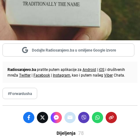
Dodajte Radiosarajevo.ba u omiljene Google izvore
Radiosarajevo.ba
pratite putem aplikacije za
Android
|
iOS
i društvenih
mreža
Twitter
|
Facebook
|
Instagram
, kao i putem našeg
Viber
Chata.
#Forwardusha
78
Dijeljenja