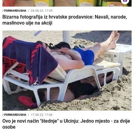
/
FORWARDUSHA
I
28.08.22. 17:35
Bizarna fotografija iz hrvatske prodavnice: Navali, narode,
maslinovo ulje na akciji
/
FORWARDUSHA
I
17.08.22. 17:46
Ovo je novi način "štednje" u Ulcinju: Jedno mjesto - za dvije
osobe