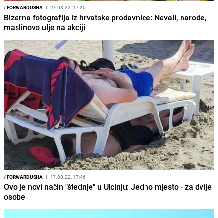
/
FORWARDUSHA
I
28.08.22. 17:35
Bizarna fotografija iz hrvatske prodavnice: Navali, narode,
maslinovo ulje na akciji
/
FORWARDUSHA
I
17.08.22. 17:46
Ovo je novi način "štednje" u Ulcinju: Jedno mjesto - za dvije
osobe