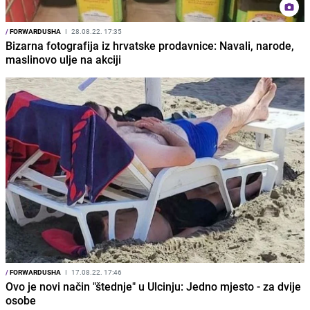
/
FORWARDUSHA
I
28.08.22. 17:35
Bizarna fotografija iz hrvatske prodavnice: Navali, narode,
maslinovo ulje na akciji
/
FORWARDUSHA
I
17.08.22. 17:46
Ovo je novi način "štednje" u Ulcinju: Jedno mjesto - za dvije
osobe