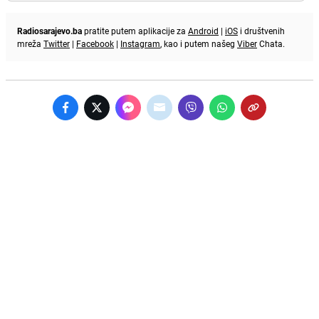
Radiosarajevo.ba
pratite putem aplikacije za
Android
|
iOS
i društvenih
mreža
Twitter
|
Facebook
|
Instagram
, kao i putem našeg
Viber
Chata.