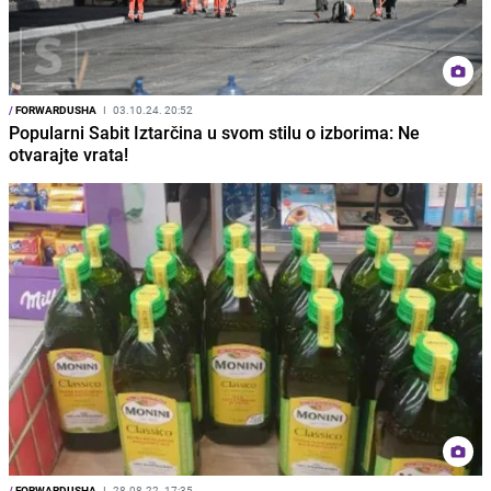
/
FORWARDUSHA
I
03.10.24. 20:52
Popularni Sabit Iztarčina u svom stilu o izborima: Ne
otvarajte vrata!
/
FORWARDUSHA
I
28.08.22. 17:35