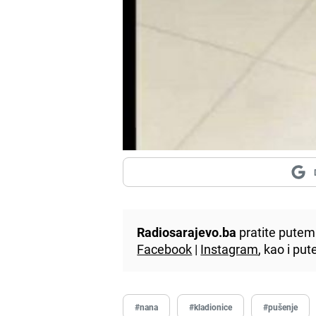
Radiosarajevo.ba
pratite putem 
Facebook
|
Instagram
, kao i p
#nana
#kladionice
#pušenje