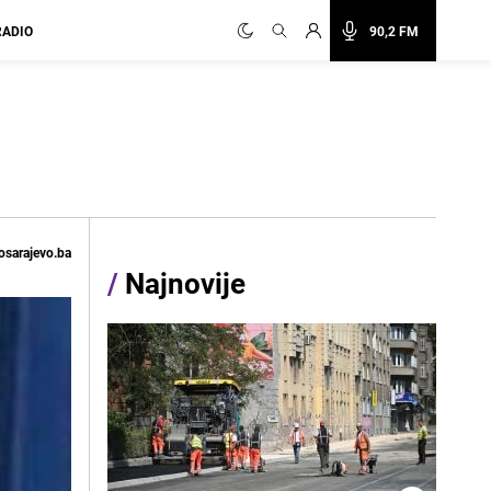
RADIO
90,2 FM
osarajevo.ba
/
Najnovije