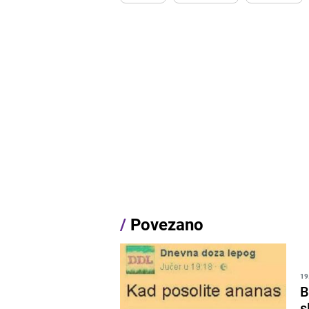
/
Povezano
19
B
s