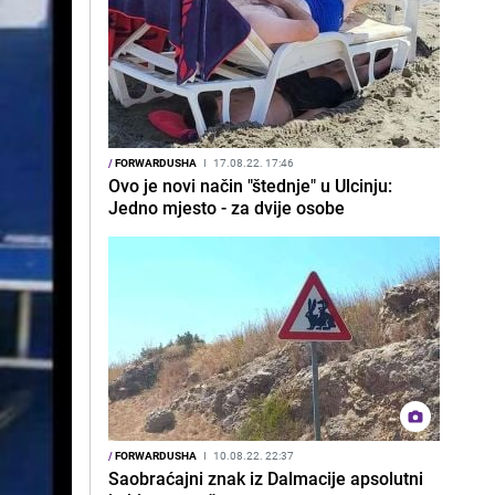
/
FORWARDUSHA
I
17.08.22. 17:46
Ovo je novi način "štednje" u Ulcinju:
Jedno mjesto - za dvije osobe
/
FORWARDUSHA
I
10.08.22. 22:37
Saobraćajni znak iz Dalmacije apsolutni