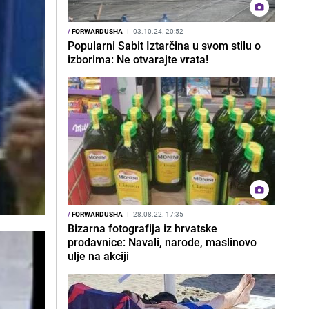
/
FORWARDUSHA
I
03.10.24. 20:52
Popularni Sabit Iztarčina u svom stilu o
izborima: Ne otvarajte vrata!
/
FORWARDUSHA
I
28.08.22. 17:35
Bizarna fotografija iz hrvatske
prodavnice: Navali, narode, maslinovo
ulje na akciji