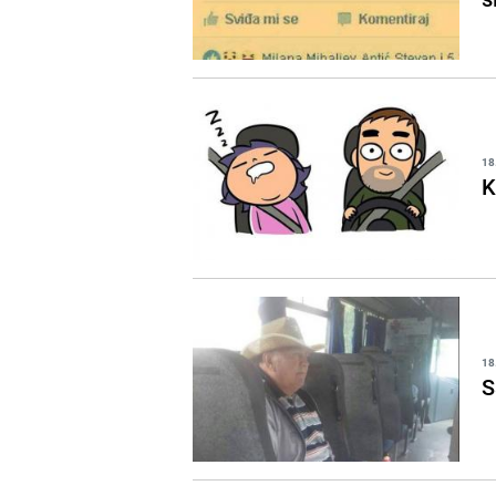
18
K
18
S