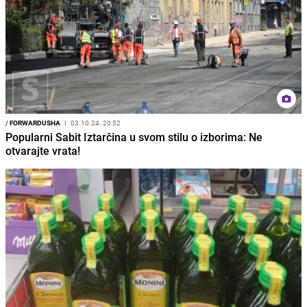
/
FORWARDUSHA
I
03.10.24. 20:52
Popularni Sabit Iztarčina u svom stilu o izborima: Ne
otvarajte vrata!