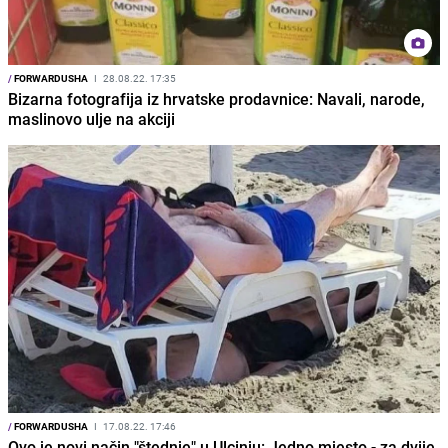
/
FORWARDUSHA
I
28.08.22. 17:35
Bizarna fotografija iz hrvatske prodavnice: Navali, narode,
maslinovo ulje na akciji
/
FORWARDUSHA
I
17.08.22. 17:46
Ovo je novi način "štednje" u Ulcinju: Jedno mjesto - za dvije