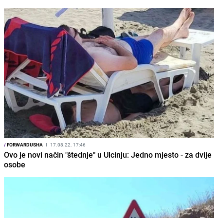
/
FORWARDUSHA
I
17.08.22. 17:46
Ovo je novi način "štednje" u Ulcinju: Jedno mjesto - za dvije
osobe