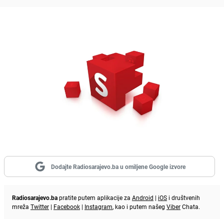
Dodajte Radiosarajevo.ba u omiljene Google izvore
Radiosarajevo.ba
pratite putem aplikacije za
Android
|
iOS
i društvenih
mreža
Twitter
|
Facebook
|
Instagram
, kao i putem našeg
Viber
Chata.