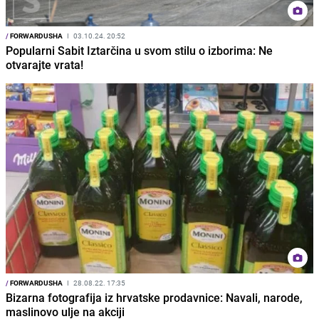
/
FORWARDUSHA
I
03.10.24. 20:52
Popularni Sabit Iztarčina u svom stilu o izborima: Ne
otvarajte vrata!
/
FORWARDUSHA
I
28.08.22. 17:35
Bizarna fotografija iz hrvatske prodavnice: Navali, narode,
maslinovo ulje na akciji