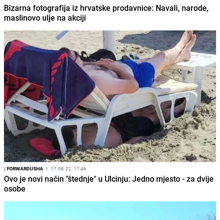
Bizarna fotografija iz hrvatske prodavnice: Navali, narode,
maslinovo ulje na akciji
/
FORWARDUSHA
I
17.08.22. 17:46
Ovo je novi način "štednje" u Ulcinju: Jedno mjesto - za dvije
osobe