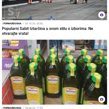
/
FORWARDUSHA
I
03.10.24. 20:52
Popularni Sabit Iztarčina u svom stilu o izborima: Ne
otvarajte vrata!
/
FORWARDUSHA
I
28.08.22. 17:35