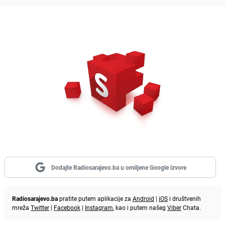
Dodajte Radiosarajevo.ba u omiljene Google izvore
Radiosarajevo.ba
pratite putem aplikacije za
Android
|
iOS
i društvenih
mreža
Twitter
|
Facebook
|
Instagram
, kao i putem našeg
Viber
Chata.