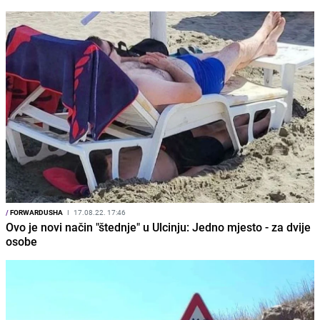
/
FORWARDUSHA
I
17.08.22. 17:46
Ovo je novi način "štednje" u Ulcinju: Jedno mjesto - za dvije
osobe