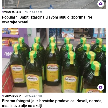
/
FORWARDUSHA
I
03.10.24. 20:52
Popularni Sabit Iztarčina u svom stilu o izborima: Ne
otvarajte vrata!
/
FORWARDUSHA
I
28.08.22. 17:35
Bizarna fotografija iz hrvatske prodavnice: Navali, narode,
maslinovo ulje na akciji