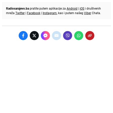
Radiosarajevo.ba
pratite putem aplikacije za
Android
|
iOS
i društvenih
mreža
Twitter
|
Facebook
|
Instagram
, kao i putem našeg
Viber
Chata.