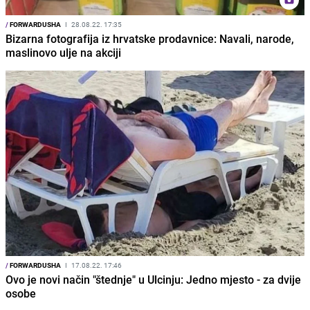
/
FORWARDUSHA
I
28.08.22. 17:35
Bizarna fotografija iz hrvatske prodavnice: Navali, narode,
maslinovo ulje na akciji
/
FORWARDUSHA
I
17.08.22. 17:46
Ovo je novi način "štednje" u Ulcinju: Jedno mjesto - za dvije
osobe