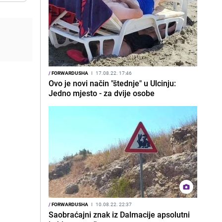
/
FORWARDUSHA
I
17.08.22. 17:46
Ovo je novi način "štednje" u Ulcinju:
Jedno mjesto - za dvije osobe
/
FORWARDUSHA
I
10.08.22. 22:37
Saobraćajni znak iz Dalmacije apsolutni