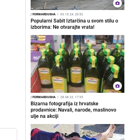
/
FORWARDUSHA
I
03.10.24. 20:52
Popularni Sabit Iztarčina u svom stilu o
izborima: Ne otvarajte vrata!
/
FORWARDUSHA
I
28.08.22. 17:35
Bizarna fotografija iz hrvatske
prodavnice: Navali, narode, maslinovo
ulje na akciji