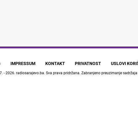
G
IMPRESSUM
KONTAKT
PRIVATNOST
USLOVI KOR
7. - 2026.
radiosarajevo.ba
. Sva prava pridržana. Zabranjeno preuzimanje sadržaja