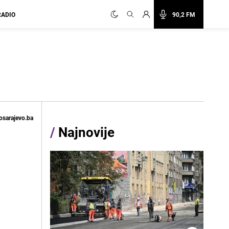
RADIO
90,2 FM
osarajevo.ba
/
Najnovije