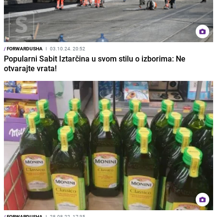
/
FORWARDUSHA
I
03.10.24. 20:52
Popularni Sabit Iztarčina u svom stilu o izborima: Ne
otvarajte vrata!
/
FORWARDUSHA
I
28.08.22. 17:35