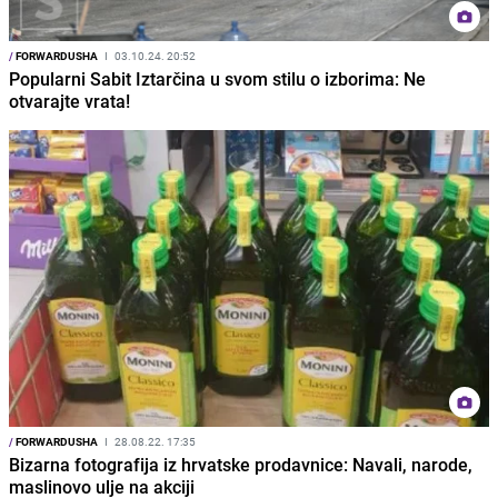
/
FORWARDUSHA
I
03.10.24. 20:52
Popularni Sabit Iztarčina u svom stilu o izborima: Ne
otvarajte vrata!
/
FORWARDUSHA
I
28.08.22. 17:35
Bizarna fotografija iz hrvatske prodavnice: Navali, narode,
maslinovo ulje na akciji