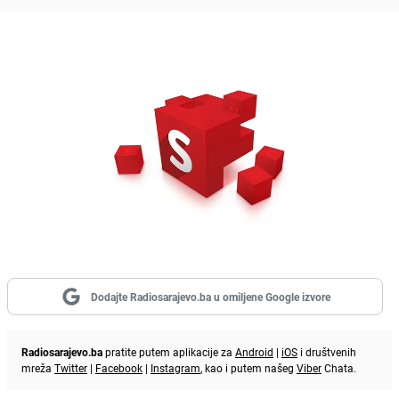
Dodajte Radiosarajevo.ba u omiljene Google izvore
Radiosarajevo.ba
pratite putem aplikacije za
Android
|
iOS
i društvenih
mreža
Twitter
|
Facebook
|
Instagram
, kao i putem našeg
Viber
Chata.