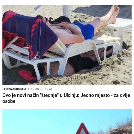
/
FORWARDUSHA
I
17.08.22. 17:46
Ovo je novi način "štednje" u Ulcinju: Jedno mjesto - za dvije
osobe