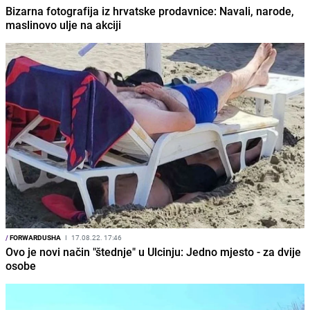
Bizarna fotografija iz hrvatske prodavnice: Navali, narode,
maslinovo ulje na akciji
/
FORWARDUSHA
I
17.08.22. 17:46
Ovo je novi način "štednje" u Ulcinju: Jedno mjesto - za dvije
osobe