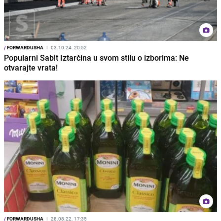
/
FORWARDUSHA
I
03.10.24. 20:52
Popularni Sabit Iztarčina u svom stilu o izborima: Ne
otvarajte vrata!
/
FORWARDUSHA
I
28.08.22. 17:35