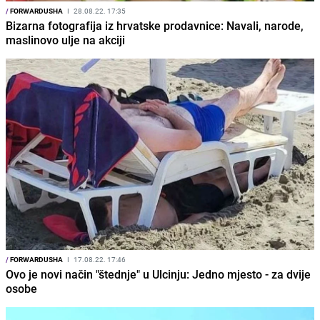
/
FORWARDUSHA
I
28.08.22. 17:35
Bizarna fotografija iz hrvatske prodavnice: Navali, narode,
maslinovo ulje na akciji
/
FORWARDUSHA
I
17.08.22. 17:46
Ovo je novi način "štednje" u Ulcinju: Jedno mjesto - za dvije
osobe