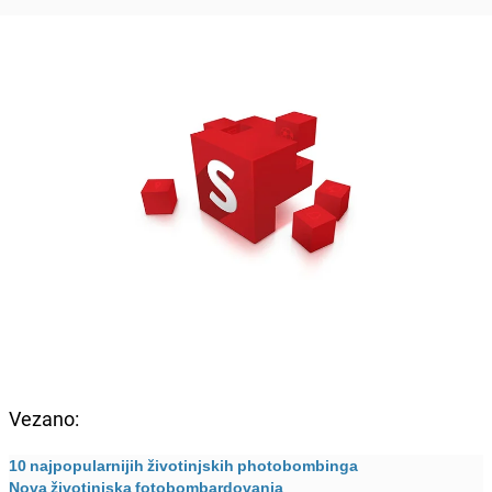
Vezano:
10 najpopularnijih životinjskih photobombinga
Nova životinjska fotobombardovanja