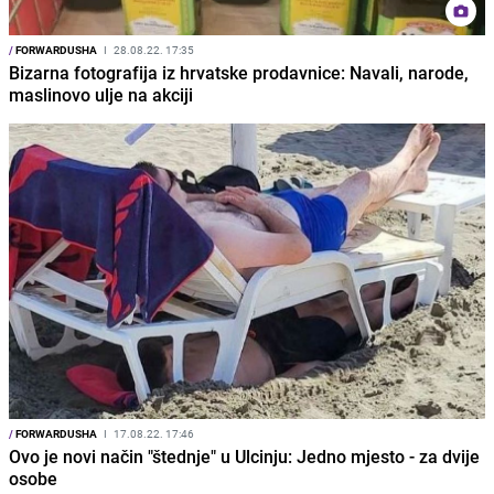
/
FORWARDUSHA
I
28.08.22. 17:35
Bizarna fotografija iz hrvatske prodavnice: Navali, narode,
maslinovo ulje na akciji
/
FORWARDUSHA
I
17.08.22. 17:46
Ovo je novi način "štednje" u Ulcinju: Jedno mjesto - za dvije
osobe