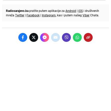
Radiosarajevo.ba
pratite putem aplikacije za
Android
|
iOS
i društvenih
mreža
Twitter
|
Facebook
|
Instagram
, kao i putem našeg
Viber
Chata.