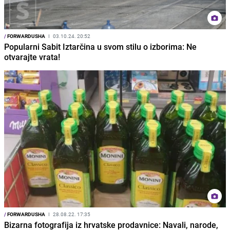
/
FORWARDUSHA
I
03.10.24. 20:52
Popularni Sabit Iztarčina u svom stilu o izborima: Ne
otvarajte vrata!
/
FORWARDUSHA
I
28.08.22. 17:35
Bizarna fotografija iz hrvatske prodavnice: Navali, narode,