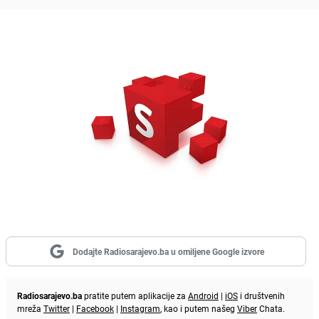
Dodajte Radiosarajevo.ba u omiljene Google izvore
Radiosarajevo.ba
pratite putem aplikacije za
Android
|
iOS
i društvenih
mreža
Twitter
|
Facebook
|
Instagram
, kao i putem našeg
Viber
Chata.