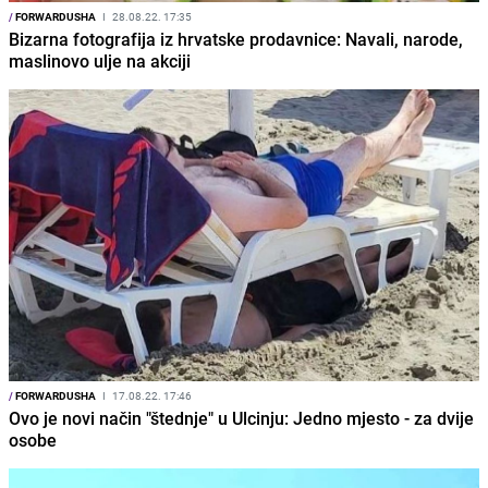
/
FORWARDUSHA
I
28.08.22. 17:35
Bizarna fotografija iz hrvatske prodavnice: Navali, narode,
maslinovo ulje na akciji
/
FORWARDUSHA
I
17.08.22. 17:46
Ovo je novi način "štednje" u Ulcinju: Jedno mjesto - za dvije
osobe