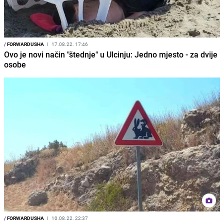
/
FORWARDUSHA
I
17.08.22. 17:46
Ovo je novi način "štednje" u Ulcinju: Jedno mjesto - za dvije
osobe
/
FORWARDUSHA
I
10.08.22. 22:37