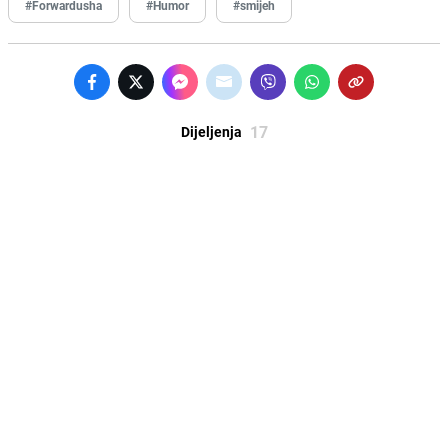
#Forwardusha
#Humor
#smijeh
17
Dijeljenja