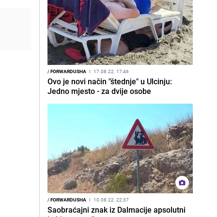
/
FORWARDUSHA
I
17.08.22. 17:46
Ovo je novi način "štednje" u Ulcinju:
Jedno mjesto - za dvije osobe
/
FORWARDUSHA
I
10.08.22. 22:37
Saobraćajni znak iz Dalmacije apsolutni