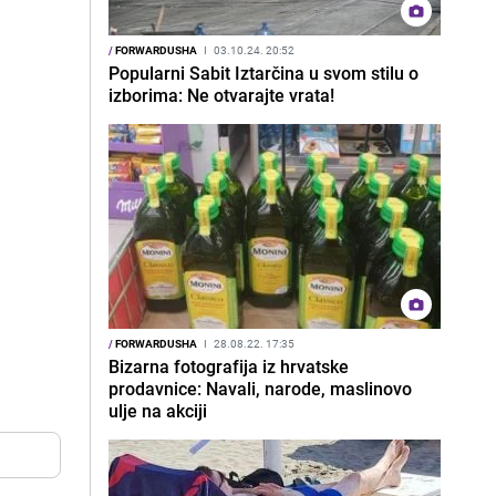
/
FORWARDUSHA
I
03.10.24. 20:52
Popularni Sabit Iztarčina u svom stilu o
izborima: Ne otvarajte vrata!
/
FORWARDUSHA
I
28.08.22. 17:35
Bizarna fotografija iz hrvatske
prodavnice: Navali, narode, maslinovo
ulje na akciji