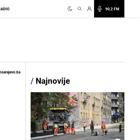
RADIO
90,2 FM
osarajevo.ba
/
Najnovije