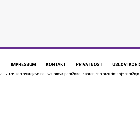
G
IMPRESSUM
KONTAKT
PRIVATNOST
USLOVI KOR
7. - 2026.
radiosarajevo.ba
. Sva prava pridržana. Zabranjeno preuzimanje sadržaja