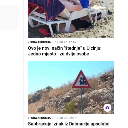
/
FORWARDUSHA
I
17.08.22. 17:46
Ovo je novi način "štednje" u Ulcinju:
Jedno mjesto - za dvije osobe
/
FORWARDUSHA
I
10.08.22. 22:37
Saobraćajni znak iz Dalmacije apsolutni