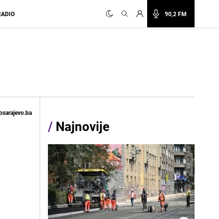
RADIO
90,2 FM
osarajevo.ba
/
Najnovije