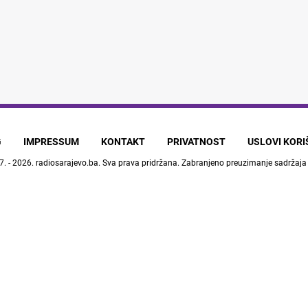
G
IMPRESSUM
KONTAKT
PRIVATNOST
USLOVI KOR
7. - 2026.
radiosarajevo.ba
. Sva prava pridržana. Zabranjeno preuzimanje sadržaja