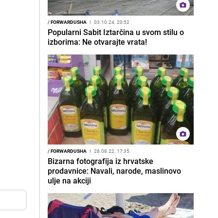
/
FORWARDUSHA
I
03.10.24. 20:52
Popularni Sabit Iztarčina u svom stilu o
izborima: Ne otvarajte vrata!
/
FORWARDUSHA
I
28.08.22. 17:35
Bizarna fotografija iz hrvatske
prodavnice: Navali, narode, maslinovo
ulje na akciji