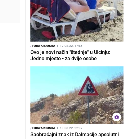
/
FORWARDUSHA
I
17.08.22. 17:46
Ovo je novi način "štednje" u Ulcinju:
Jedno mjesto - za dvije osobe
/
FORWARDUSHA
I
10.08.22. 22:37
Saobraćajni znak iz Dalmacije apsolutni