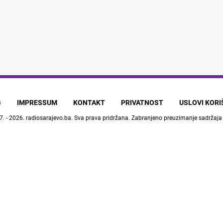
G
IMPRESSUM
KONTAKT
PRIVATNOST
USLOVI KOR
7. - 2026.
radiosarajevo.ba
. Sva prava pridržana. Zabranjeno preuzimanje sadržaja