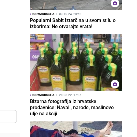
/
FORWARDUSHA
I
03.10.24. 20:52
Popularni Sabit Iztarčina u svom stilu o
izborima: Ne otvarajte vrata!
/
FORWARDUSHA
I
28.08.22. 17:35
Bizarna fotografija iz hrvatske
prodavnice: Navali, narode, maslinovo
ulje na akciji