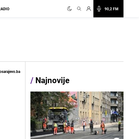
RADIO
90,2 FM
osarajevo.ba
/
Najnovije