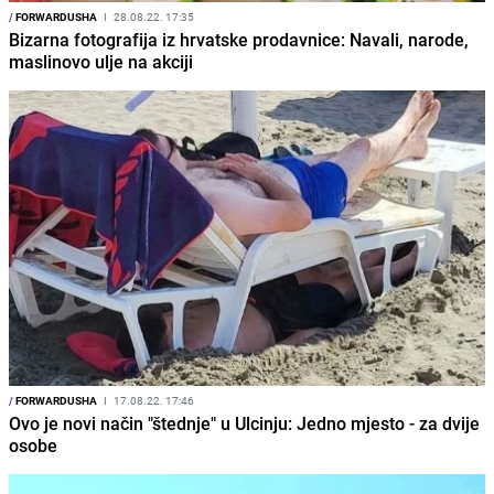
/
FORWARDUSHA
I
28.08.22. 17:35
Bizarna fotografija iz hrvatske prodavnice: Navali, narode,
maslinovo ulje na akciji
/
FORWARDUSHA
I
17.08.22. 17:46
Ovo je novi način "štednje" u Ulcinju: Jedno mjesto - za dvije
osobe