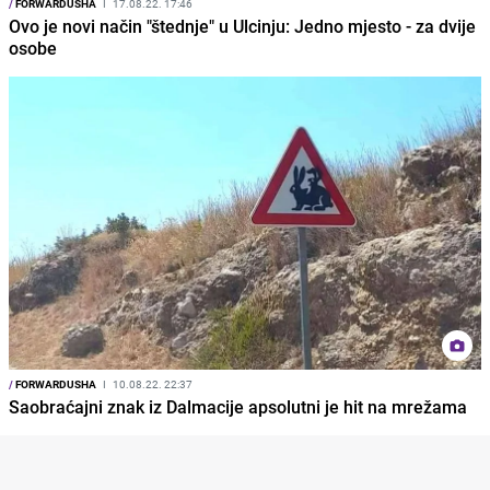
/
FORWARDUSHA
I
17.08.22. 17:46
Ovo je novi način "štednje" u Ulcinju: Jedno mjesto - za dvije
osobe
/
FORWARDUSHA
I
10.08.22. 22:37
Saobraćajni znak iz Dalmacije apsolutni je hit na mrežama