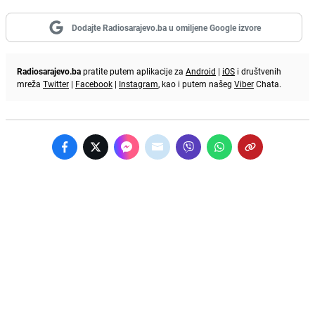
Dodajte Radiosarajevo.ba u omiljene Google izvore
Radiosarajevo.ba
pratite putem aplikacije za
Android
|
iOS
i društvenih
mreža
Twitter
|
Facebook
|
Instagram
, kao i putem našeg
Viber
Chata.