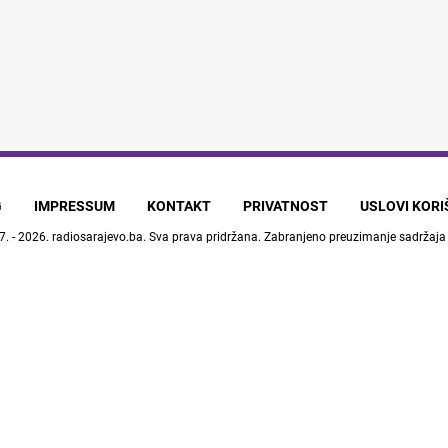
G
IMPRESSUM
KONTAKT
PRIVATNOST
USLOVI KOR
7. - 2026.
radiosarajevo.ba
. Sva prava pridržana. Zabranjeno preuzimanje sadržaja