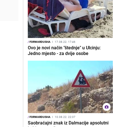
/
FORWARDUSHA
I
17.08.22. 17:46
Ovo je novi način "štednje" u Ulcinju:
Jedno mjesto - za dvije osobe
/
FORWARDUSHA
I
10.08.22. 22:37
Saobraćajni znak iz Dalmacije apsolutni