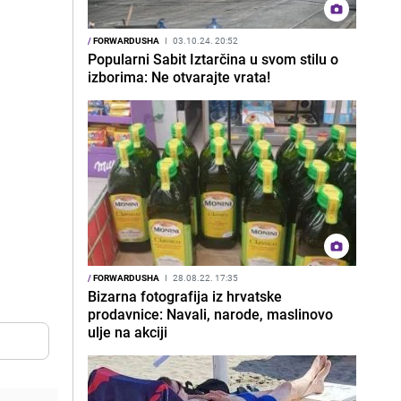
/
FORWARDUSHA
I
03.10.24. 20:52
Popularni Sabit Iztarčina u svom stilu o
izborima: Ne otvarajte vrata!
/
FORWARDUSHA
I
28.08.22. 17:35
Bizarna fotografija iz hrvatske
prodavnice: Navali, narode, maslinovo
ulje na akciji