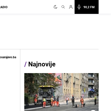
RADIO
90,2 FM
osarajevo.ba
/
Najnovije