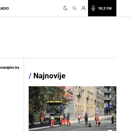
RADIO
90,2 FM
osarajevo.ba
/
Najnovije