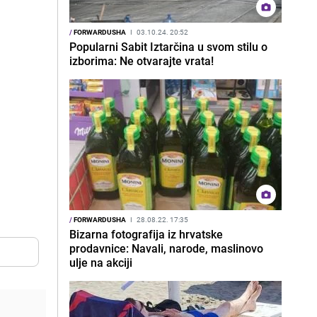
/
FORWARDUSHA
I
03.10.24. 20:52
Popularni Sabit Iztarčina u svom stilu o
izborima: Ne otvarajte vrata!
/
FORWARDUSHA
I
28.08.22. 17:35
Bizarna fotografija iz hrvatske
prodavnice: Navali, narode, maslinovo
ulje na akciji