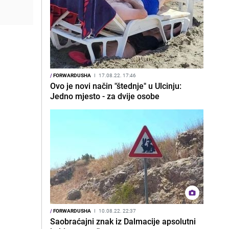
/
FORWARDUSHA
I
17.08.22. 17:46
Ovo je novi način "štednje" u Ulcinju:
Jedno mjesto - za dvije osobe
/
FORWARDUSHA
I
10.08.22. 22:37
Saobraćajni znak iz Dalmacije apsolutni