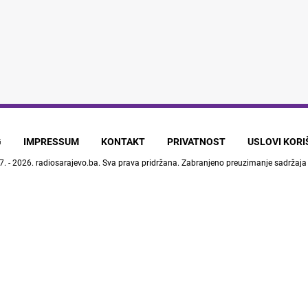
G
IMPRESSUM
KONTAKT
PRIVATNOST
USLOVI KOR
7. - 2026.
radiosarajevo.ba
. Sva prava pridržana. Zabranjeno preuzimanje sadržaja