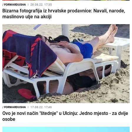
/
FORWARDUSHA
I
28.08.22. 17:35
Bizarna fotografija iz hrvatske prodavnice: Navali, narode,
maslinovo ulje na akciji
/
FORWARDUSHA
I
17.08.22. 17:46
Ovo je novi način "štednje" u Ulcinju: Jedno mjesto - za dvije
osobe