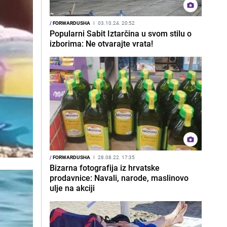
/
FORWARDUSHA
I
03.10.24. 20:52
Popularni Sabit Iztarčina u svom stilu o
izborima: Ne otvarajte vrata!
/
FORWARDUSHA
I
28.08.22. 17:35
Bizarna fotografija iz hrvatske
prodavnice: Navali, narode, maslinovo
ulje na akciji