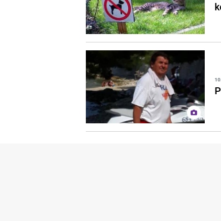
k
10
P