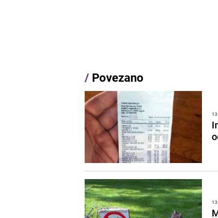
/
Povezano
13
I
o
13
M