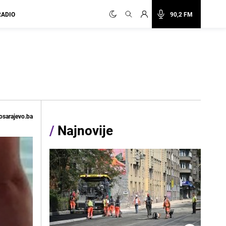
RADIO
90,2 FM
osarajevo.ba
/
Najnovije