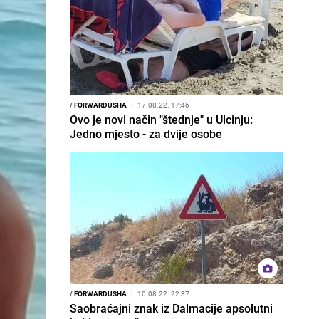
/
FORWARDUSHA
I
17.08.22. 17:46
Ovo je novi način "štednje" u Ulcinju:
Jedno mjesto - za dvije osobe
/
FORWARDUSHA
I
10.08.22. 22:37
Saobraćajni znak iz Dalmacije apsolutni