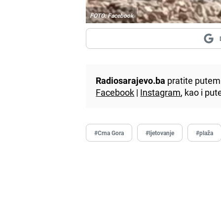
FOTO: Facebook
Radiosarajevo.ba
pratite putem 
Facebook
|
Instagram
, kao i p
#Crna Gora
#ljetovanje
#plaža