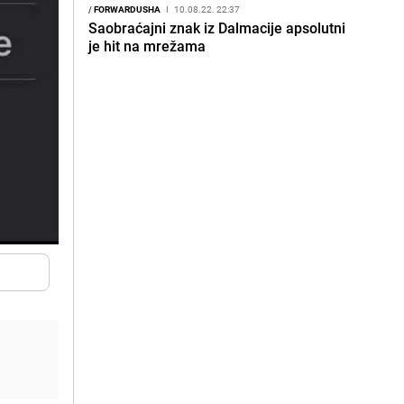
/
FORWARDUSHA
I
10.08.22. 22:37
Saobraćajni znak iz Dalmacije apsolutni
je hit na mrežama