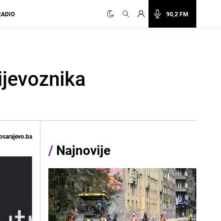
RADIO
90,2 FM
ijevoznika
osarajevo.ba
/
Najnovije