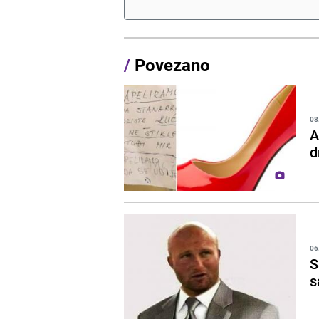
/
Povezano
08
A
d
06
S
s