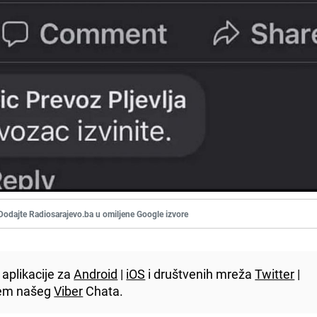
Dodajte Radiosarajevo.ba u omiljene Google izvore
aplikacije za
Android
|
iOS
i društvenih mreža
Twitter
|
utem našeg
Viber
Chata.