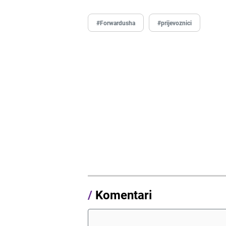
#Forwardusha
#prijevoznici
/
Komentari