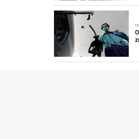
12
O
z