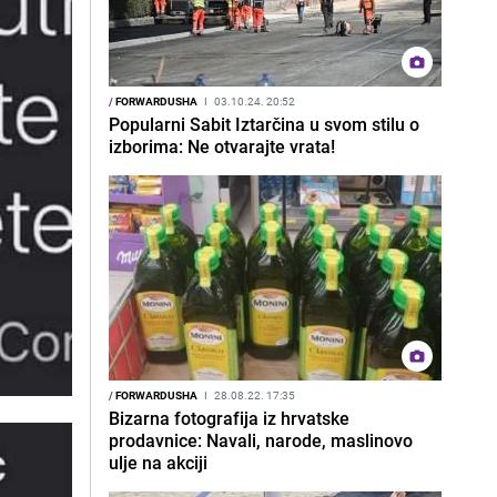
/
FORWARDUSHA
I
03.10.24. 20:52
Popularni Sabit Iztarčina u svom stilu o
izborima: Ne otvarajte vrata!
/
FORWARDUSHA
I
28.08.22. 17:35
Bizarna fotografija iz hrvatske
prodavnice: Navali, narode, maslinovo
ulje na akciji