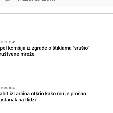
.11.21. 21:45
pel komšija iz zgrade o štiklama "srušio"
ruštvene mreže
.11.21. 15:53
abit izTarčina otkrio kako mu je prošao
astanak na Ilidži