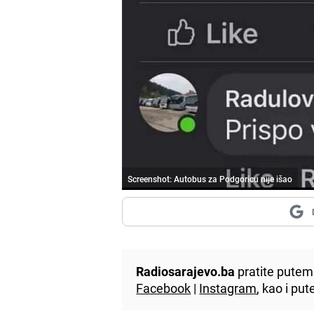
Screenshot: Autobus za Podgoricu nije išao
Radiosarajevo.ba
pratite putem 
Facebook
|
Instagram
, kao i p