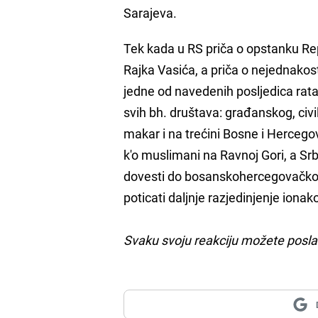
Sarajeva.
Tek kada u RS priča o opstanku Rep
Rajka Vasića, a priča o nejednako
jedne od navedenih posljedica rata
svih bh. društava: građanskog, civil
makar i na trećini Bosne i Hercegov
k'o muslimani na Ravnoj Gori, a Srb
dovesti do bosanskohercegovačkog 
poticati daljnje razjedinjenje iona
Svaku svoju reakciju možete posla