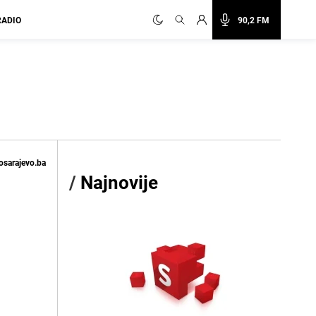
RADIO
90,2 FM
osarajevo.ba
/
Najnovije