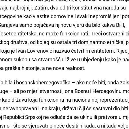
aju najbrojniji. Zatim, dva od tri konstitutivna naroda su
egovine kao vlastite domovine i svaki nepromišljeni pote
 Sarajeva samo pojačava njihovu vjeru da bilo kakva BiH,
esetoentitetska, ne može funkcionirati. Treći ostvareni cil
g društva, od kojeg su ostala tri dominantno etnička, p
koju je Ivan Lovrenović nazvao četvrtim entitetom. Riječ 
ranom sukobu sa stvarnošću i žive u ubjeđenju kako je na
a greška historije, a ne nova realnost.
ilja bila i bosanskohercegovačka – ako neće biti, onda zai
uge – ali po mjeri stvarnosti, ona Bosnu i Hercegovinu m
je kao državu koja funkcionira na nacionalnoj reprezentacij
a neravnopravan i, na kraju, državu čiji će sastavni dio biti
oj Republici Srpskoj ne odluče da se ukinu ili pretvore u m
no - što se vjerovatno neće desiti nikada, a ni tada volj