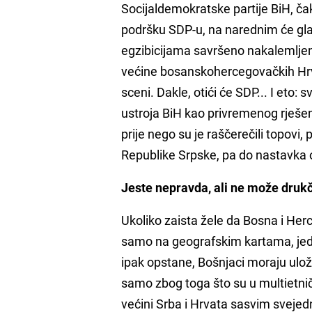
Socijaldemokratske partije BiH, ča
podršku SDP-u, na narednim će gla
egzibicijama savršeno nakalemljen
većine bosanskohercegovačkih Hrvat
sceni. Dakle, otići će SDP... I eto:
ustroja BiH kao privremenog rješe
prije nego su je raščerečili topovi
Republike Srpske, pa do nastavka o
Jeste nepravda, ali ne može drukč
Ukoliko zaista žele da Bosna i Herce
samo na geografskim kartama, jedi
ipak opstane, Bošnjaci moraju ulož
samo zbog toga što su u multietničk
većini Srba i Hrvata sasvim svejedn