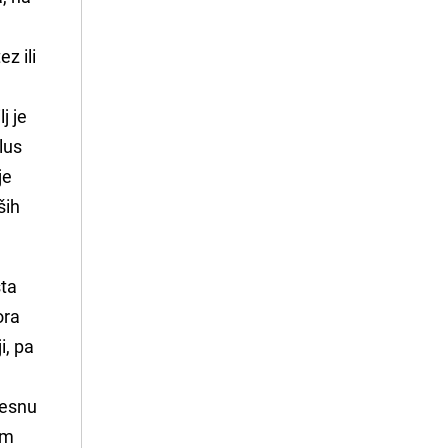
z ili
j je
lus
je
ših
sta
ora
i, pa
jesnu
om