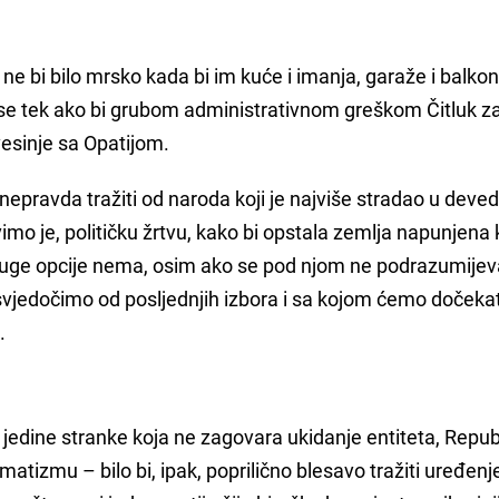
e bi bilo mrsko kada bi im kuće i imanja, garaže i balkoni,
bi se tek ako bi grubom administrativnom greškom Čitluk z
esinje sa Opatijom.
 nepravda tražiti od naroda koji je najviše stradao u deve
vimo je, političku žrtvu, kako bi opstala zemlja napunjena
druge opcije nema, osim ako se pod njom ne podrazumijev
j svjedočimo od posljednjih izbora i sa kojom ćemo dočekat
.
edine stranke koja ne zagovara ukidanje entiteta, Repub
atizmu – bilo bi, ipak, poprilično blesavo tražiti uređenj