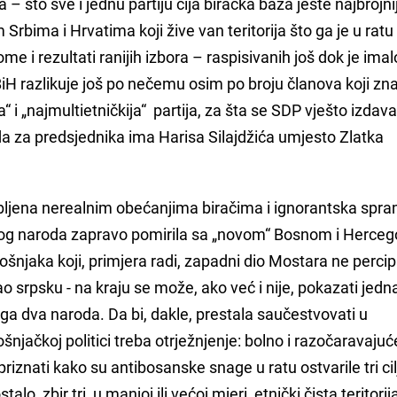
a – što sve i jednu partiju čija biračka baza jeste najbrojni
Srbima i Hrvatima koji žive van teritorija što ga je u ratu
me i rezultati ranijih izbora – raspisivanih još dok je ima
BiH razlikuje još po nečemu osim po broju članova koji zn
a“ i „najmultietničkija“ partija, za šta se SDP vješto izdava
 da za predsjednika ima Harisa Silajdžića umjesto Zlatka
obljena nerealnim obećanjima biračima i ignorantska spr
 tog naroda zapravo pomirila sa „novom“ Bosnom i Herce
ošnjaka koji, primjera radi, zapadni dio Mostara ne percip
o srpsku - na kraju se može, ako već i nije, pokazati jed
ga dva naroda. Da bi, dakle, prestala saučestvovati u
njačkoj politici treba otrježnjenje: bolno i razočaravajuće
priznati kako su antibosanske snage u ratu ostvarile tri cil
o, zbir tri, u manjoj ili većoj mjeri, etnički čista teritorij