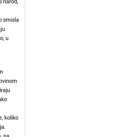
ji narod,
lo smisla
aju
o, u
am
govinom
iraju
nako
, koliko
ja.
a, na