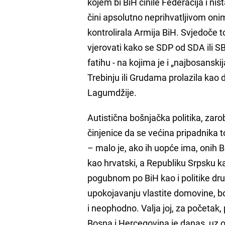
kojem bi BiH činile Federacija i ništ
čini apsolutno neprihvatljivom onim 
kontrolirala Armija BiH. Svjedoče to
vjerovati kako se SDP od SDA ili S
fatihu - na kojima je i „najbosanskij
Trebinju ili Grudama prolazila kao
Lagumdžije.
Autistična bošnjačka politika, zar
činjenice da se većina pripadnika
– malo je, ako ih uopće ima, onih B
kao hrvatski, a Republiku Srpsku ka
pogubnom po BiH kao i politike dru
upokojavanju vlastite domovine, boš
i neophodno. Valja joj, za početak, 
Bosna i Hercegovina je danas, uz ostal