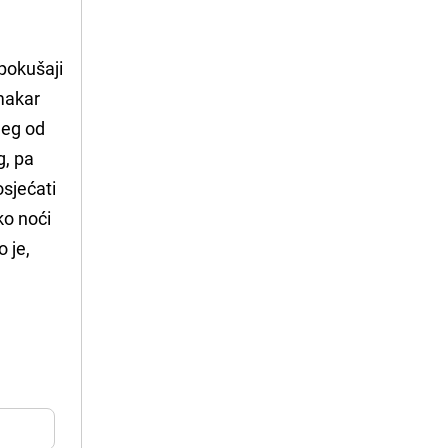
 pokušaji
makar
jeg od
g, pa
osjećati
ko noći
 je,