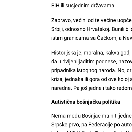
BiH ili susjednim državama.
Zapravo, većini od te većine uopće n
Srbiji, odnosno Hrvatskoj. Bunili 
istim granicama sa Čačkom, a Nev
Historijska je, moralna, kakva god,
da u dvijehiljaditim podnese, nazo
pripadnika istog tog naroda. No, 
kriza, jednaka ili gora od ove kojo
naredne. Pa još jedne i tako redom
Autistična bošnjačka politika
Nema među Bošnjacima niti jedne j
Srpske prvo, pa Federacije po autom