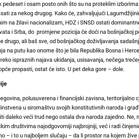
k pedeset i osam posto onih što su na proteklim izborima 
sati za nekog drugog. Kako će, zahvaljujući Lagumdžijin
im na žilavi nacionalizam, HDZ i SNSD ostati dominantne
a i Srba, do promjene pozicija će doći na bošnjačkoj po
 sve drugo, ali baš sve, od bošnjačkog doživljavanja sadašn
nja na putu kao onome što je bila Republika Bosna i Herc
, preko ispraznih najava ukidanja, usisavanja, nečega treće
pće propasti, ostat će isto. U pet deka gore – dole.
ije
govina, polusuverena i financijski zavisna, teritorijalno c
nstvena u siromaštvu svojih konstitutivnih naroda i gra
iti daleko veći trud nego ostala dva naroda zajedno. Ne, 
im društvima najodgovorniji najbrojniji, već i radi činjeni
o – i to u najboljem slučaju – da li prostor na kojem žive