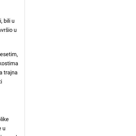
 bili u
avršio u
desetim,
 kostima
a trajna
i
like
e u