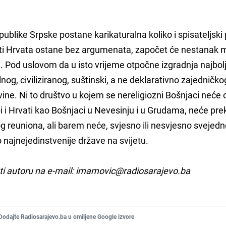
ublike Srpske postane karikaturalna koliko i spisateljski
sti Hrvata ostane bez argumenata, započet će nestanak 
. Pod uslovom da u isto vrijeme otpočne izgradnja najbol
nog, civiliziranog, suštinski, a ne deklarativno zajedničko
ine. Ni to društvo u kojem se nereligiozni Bošnjaci neće 
i i Hrvati kao Bošnjaci u Nevesinju i u Grudama, neće pre
reuniona, ali barem neće, svjesno ili nesvjesno svejedno
ko najnejedinstvenije države na svijetu.
ti autoru na e-mail: imamovic@radiosarajevo.ba
Dodajte Radiosarajevo.ba u omiljene Google izvore