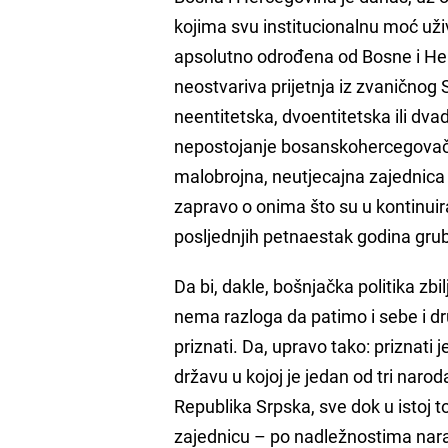
kojima svu institucionalnu moć uživ
apsolutno odrođena od Bosne i Herc
neostvariva prijetnja iz zvaničnog
neentitetska, dvoentitetska ili dvad
nepostojanje bosanskohercegovačko
malobrojna, neutjecajna zajednica 
zapravo o onima što su u kontinui
posljednjih petnaestak godina grub
Da bi, dakle, bošnjačka politika zb
nema razloga da patimo i sebe i dr
priznati. Da, upravo tako: priznati 
državu u kojoj je jedan od tri narod
Republika Srpska, sve dok u istoj t
zajednicu – po nadležnostima narav