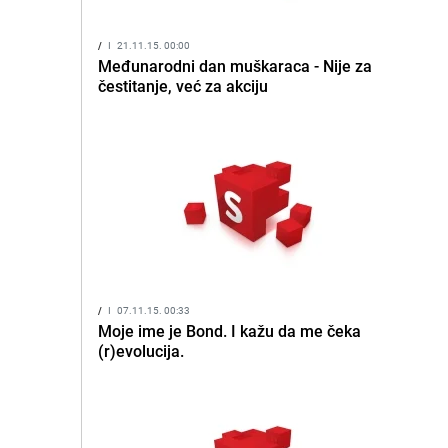
/
I
21.11.15. 00:00
Međunarodni dan muškaraca - Nije za
čestitanje, već za akciju
/
I
07.11.15. 00:33
Moje ime je Bond. I kažu da me čeka
(r)evolucija.