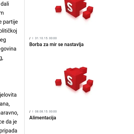
dali
im
 partije
litičkoj
jeg
/
I
31.10.15. 00:00
Borba za mir se nastavlja
egovina
g,
jelovita
đana,
naravno,
/
I
08.08.15. 00:00
Alimentacija
ce da je
 pripada