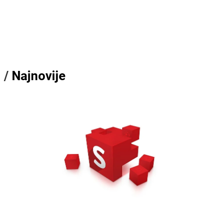
/
Najnovije