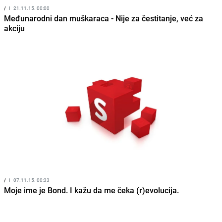
/
I
21.11.15. 00:00
Međunarodni dan muškaraca - Nije za čestitanje, već za
akciju
/
I
07.11.15. 00:33
Moje ime je Bond. I kažu da me čeka (r)evolucija.