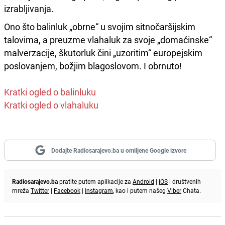
izrabljivanja.
Ono što balinluk „obrne“ u svojim sitnočaršijskim
talovima, a preuzme vlahaluk za svoje „domaćinske“
malverzacije, škutorluk čini „uzoritim“ europejskim
poslovanjem, božjim blagoslovom. I obrnuto!
Kratki ogled o balinluku
Kratki ogled o vlahaluku
Dodajte Radiosarajevo.ba u omiljene Google izvore
Radiosarajevo.ba
pratite putem aplikacije za
Android
|
iOS
i društvenih
mreža
Twitter
|
Facebook
|
Instagram
, kao i putem našeg
Viber
Chata.