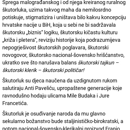
Sprega malograđanskog i od njega kreiranog ruralnog
škutorluka, uzima takvog maha da nemilosrdno
potiskuje, stigmatizira i uništava bilo kakvu koncepciju
hrvatske nacije u BiH, koja u sebi ne bi sadržavala
škutorsku „biznis“ logiku, škutorsku kičastu kulturu
„križa i pletera“, reviziju historije koja podrazumijeva
nepogrješivost škutorskih poglavara, škutorski
novogovor, škutorsko nacional-šovensko hrišćanstvo,
ukratko sve što narušava balans
škutorski tajkun –
škutorski klerik – škutorski političar!
Škutorluk su djeca naučena da uzdignutom rukom
salutiraju Anti Paveliću, upropaštene generacije koje
ravnodušno hodaju ulicama Mile Budaka i Jure
Francetića.
Škutorluk je osuđivanje naroda da mu glavno
sekularno božanstvo bude staljinističko-birokratski, a
potom nacional-šovensko-klerikalni proizvod Franjo