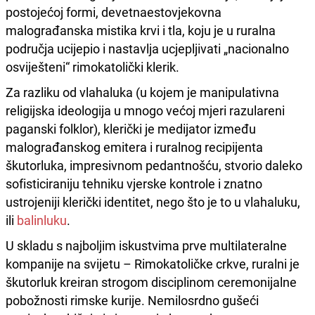
postojećoj formi, devetnaestovjekovna
malograđanska mistika krvi i tla, koju je u ruralna
područja ucijepio i nastavlja ucjepljivati „nacionalno
osviješteni“ rimokatolički klerik.
Za razliku od vlahaluka (u kojem je manipulativna
religijska ideologija u mnogo većoj mjeri razulareni
paganski folklor), klerički je medijator između
malograđanskog emitera i ruralnog recipijenta
škutorluka, impresivnom pedantnošću, stvorio daleko
sofisticiraniju tehniku vjerske kontrole i znatno
ustrojeniji klerički identitet, nego što je to u vlahaluku,
ili
balinluku
.
U skladu s najboljim iskustvima prve multilateralne
kompanije na svijetu – Rimokatoličke crkve, ruralni je
škutorluk kreiran strogom disciplinom ceremonijalne
pobožnosti rimske kurije. Nemilosrdno gušeći