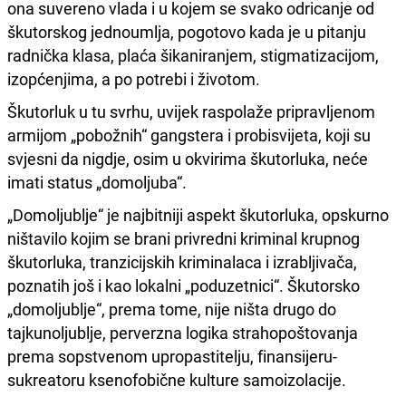
ona suvereno vlada i u kojem se svako odricanje od
škutorskog jednoumlja, pogotovo kada je u pitanju
radnička klasa, plaća šikaniranjem, stigmatizacijom,
izopćenjima, a po potrebi i životom.
Škutorluk u tu svrhu, uvijek raspolaže pripravljenom
armijom „pobožnih“ gangstera i probisvijeta, koji su
svjesni da nigdje, osim u okvirima škutorluka, neće
imati status „domoljuba“.
„Domoljublje“ je najbitniji aspekt škutorluka, opskurno
ništavilo kojim se brani privredni kriminal krupnog
škutorluka, tranzicijskih kriminalaca i izrabljivača,
poznatih još i kao lokalni „poduzetnici“. Škutorsko
„domoljublje“, prema tome, nije ništa drugo do
tajkunoljublje, perverzna logika strahopoštovanja
prema sopstvenom upropastitelju, finansijeru-
sukreatoru ksenofobične kulture samoizolacije.