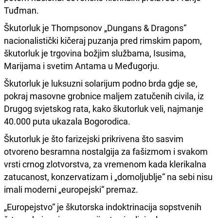
Tuđman.
Škutorluk je Thompsonov „Dungans & Dragons“
nacionalistički kičeraj puzanja pred rimskim papom,
škutorluk je trgovina božjim službama, Isusima,
Marijama i svetim Antama u Međugorju.
Škutorluk je luksuzni solarijum podno brda gdje se,
pokraj masovne grobnice maljem zatučenih civila, iz
Drugog svjetskog rata, kako škutorluk veli, najmanje
40.000 puta ukazala Bogorodica.
Škutorluk je što farizejski prikrivena što sasvim
otvoreno besramna nostalgija za fašizmom i svakom
vrsti crnog zlotvorstva, za vremenom kada klerikalna
zatucanost, konzervatizam i „domoljublje“ na sebi nisu
imali moderni „europejski“ premaz.
„Europejstvo“ je škutorska indoktrinacija sopstvenih