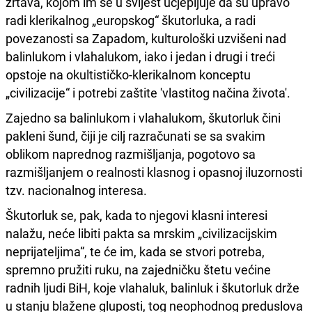
žrtava, kojom im se u svijest ucjepljuje da su upravo
radi klerikalnog „europskog“ škutorluka, a radi
povezanosti sa Zapadom, kulturološki uzvišeni nad
balinlukom i vlahalukom, iako i jedan i drugi i treći
opstoje na okultističko-klerikalnom konceptu
„civilizacije“ i potrebi zaštite 'vlastitog načina života'.
Zajedno sa balinlukom i vlahalukom, škutorluk čini
pakleni šund, čiji je cilj razračunati se sa svakim
oblikom naprednog razmišljanja, pogotovo sa
razmišljanjem o realnosti klasnog i opasnoj iluzornosti
tzv. nacionalnog interesa.
Škutorluk se, pak, kada to njegovi klasni interesi
nalažu, neće libiti pakta sa mrskim „civilizacijskim
neprijateljima“, te će im, kada se stvori potreba,
spremno pružiti ruku, na zajedničku štetu većine
radnih ljudi BiH, koje vlahaluk, balinluk i škutorluk drže
u stanju blažene gluposti, tog neophodnog preduslova