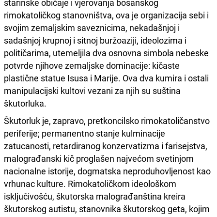
starinske običaje i vjerovanja bosanskog
rimokatoličkog stanovništva, ova je organizacija sebi i
svojim zemaljskim saveznicima, nekadašnjoj i
sadašnjoj krupnoj i sitnoj buržoaziji, ideolozima i
političarima, utemeljila dva osnovna simbola nebeske
potvrde njihove zemaljske dominacije: kičaste
plastične statue Isusa i Marije. Ova dva kumira i ostali
manipulacijski kultovi vezani za njih su suština
škutorluka.
Škutorluk je, zapravo, pretkoncilsko rimokatoličanstvo
periferije; permanentno stanje kulminacije
zatucanosti, retardiranog konzervatizma i farisejstva,
malograđanski kič proglašen najvećom svetinjom
nacionalne istorije, dogmatska neproduhovljenost kao
vrhunac kulture. Rimokatoličkom ideološkom
isključivošću, škutorska malograđanština kreira
škutorskog autistu, stanovnika škutorskog geta, kojim