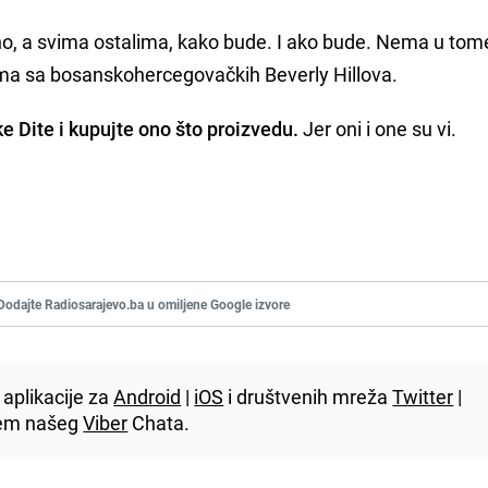
no, a svima ostalima, kako bude. I ako bude. Nema u tom
toma sa bosanskohercegovačkih Beverly Hillova.
ke Dite i kupujte ono što proizvedu.
Jer oni i one su vi.
Dodajte Radiosarajevo.ba u omiljene Google izvore
aplikacije za
Android
|
iOS
i društvenih mreža
Twitter
|
utem našeg
Viber
Chata.