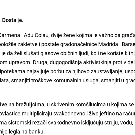
.
Dosta je.
armena i Adu Colau, dvije žene kojima je važno da građa
položile zakletve i postale gradonačelnice Madrida i Bars
je da želi slušati glasove običnih ljudi, koji ne koriste kitn
skom upravom. Druga, dugogodišnja aktivistkinja protiv de
hipotekama najavljuje borbu za njihovo zaustavljanje, uspo
ata, smanjiti troškove komunalnih usluga, smanjiti u gra
žive na brežuljcima,
u skrivenim komšilucima u kojima se
vlastice multipliciraju svakodnevno i žive jeftino na raču
a sistemski rezači svakodnevno isključuju struju, vodu, pl
 nije legla na banku.