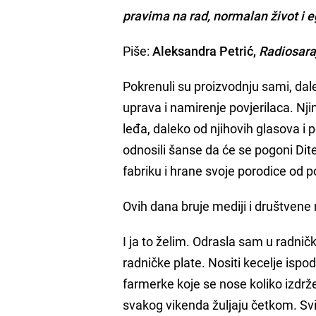
pravima na rad, normalan život i e
Piše:
Aleksandra Petrić,
Radiosara
Pokrenuli su proizvodnju sami, dale
uprava i namirenje povjerilaca. Nji
leđa, daleko od njihovih glasova i p
odnosili šanse da će se pogoni Dite
fabriku i hrane svoje porodice od 
Ovih dana bruje mediji i društven
I ja to želim. Odrasla sam u radničk
radničke plate. Nositi kecelje ispo
farmerke koje se nose koliko izdrže
svakog vikenda žuljaju četkom. Svi sm