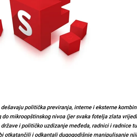
dešavaju politička previranja, interne i eksterne kombin
g do mikroopštinskog nivoa (jer svaka fotelja zlata vrijedi
 države i političko uzdizanje međeda,
radnici i radnice 
bi otkatančili i odkantali dugogodišnje manipulisanje nj