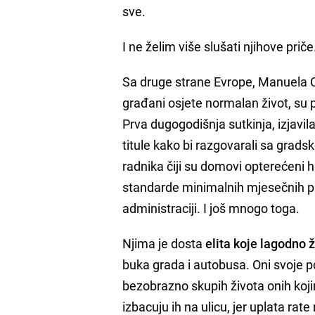
sve.
I ne želim više slušati njihove priče
Sa druge strane Evrope, Manuela C
građani osjete normalan život, su 
Prva dugogodišnja sutkinja, izjavila 
titule kako bi razgovarali sa grad
radnika čiji su domovi opterećeni 
standarde minimalnih mjesečnih pl
administraciji. I još mnogo toga.
Njima je dosta
elita koje lagodno 
buka grada i autobusa. Oni svoje po
bezobrazno skupih života onih kojim
izbacuju ih na ulicu, jer uplata rate