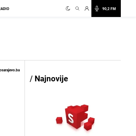
RADIO
90,2 FM
osarajevo.ba
/
Najnovije