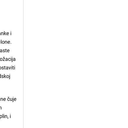
nke i
elone.
jaste
ložacija
staviti
dskoj
 ne čuje
n
in, i