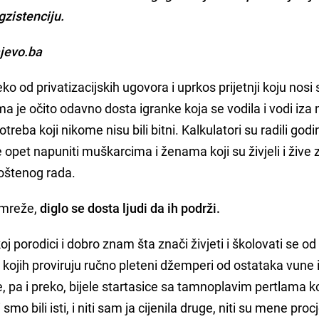
gzistenciju.
jevo.ba
ko od privatizacijskih ugovora i uprkos prijetnji koju nosi
ma je očito odavno dosta igranke koja se vodila i vodi iza 
otreba koji nikome nisu bili bitni. Kalkulatori su radili god
 opet napuniti muškarcima i ženama koji su živjeli i žive 
poštenog rada.
e mreže,
diglo se dosta ljudi da ih podrži.
oj porodici i dobro znam šta znači živjeti i školovati se od
d kojih proviruju ručno pleteni džemperi od ostataka vune 
, pa i preko, bijele startasice sa tamnoplavim pertlama k
o bili isti, i niti sam ja cijenila druge, niti su mene procj