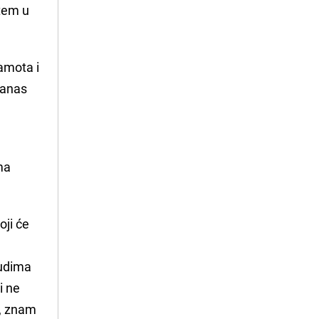
stem u
ramota i
 danas
u
ima
.
oji će
judima
i ne
e, znam