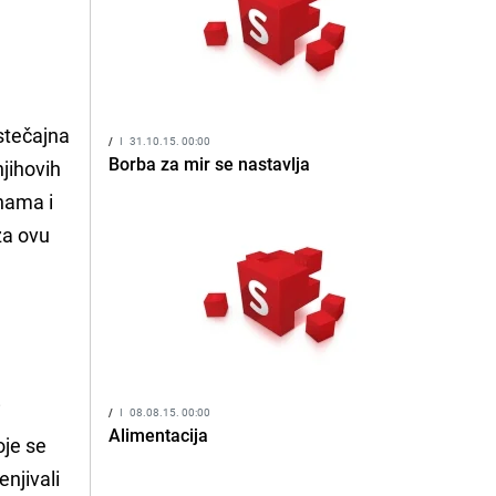
 stečajna
/
I
31.10.15. 00:00
Borba za mir se nastavlja
njihovih
inama i
za ovu
i
/
I
08.08.15. 00:00
Alimentacija
oje se
enjivali