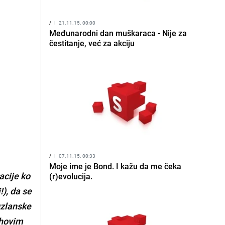
/
I
21.11.15. 00:00
Međunarodni dan muškaraca - Nije za
čestitanje, već za akciju
/
I
07.11.15. 00:33
Moje ime je Bond. I kažu da me čeka
acije ko
(r)evolucija.
!), da se
tuzlanske
ihovim