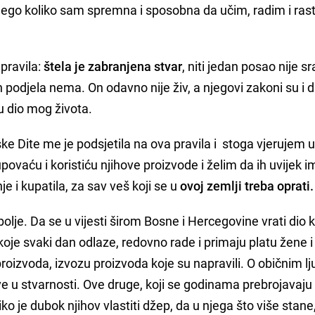
 nego koliko sam spremna i sposobna da učim, radim i ra
pravila:
štela je zabranjena stvar
, niti jedan posao nije s
gih podjela nema. On odavno nije živ, a njegovi zakoni su i
du dio mog života.
ke Dite me je podsjetila na ova pravila i stoga vjerujem 
povaću i koristiću njihove proizvode i želim da ih uvijek 
je i kupatila, za sav veš koji se u
ovoj zemlji treba oprati
jbolje. Da se u vijesti širom Bosne i Hercegovine vrati dio k
 koje svaki dan odlaze, redovno rade i primaju platu žene i
roizvoda, izvozu proizvoda koje su napravili. O običnim l
ive u stvarnosti. Ove druge, koji se godinama prebrojavaju 
ko je dubok njihov vlastiti džep, da u njega što više stan