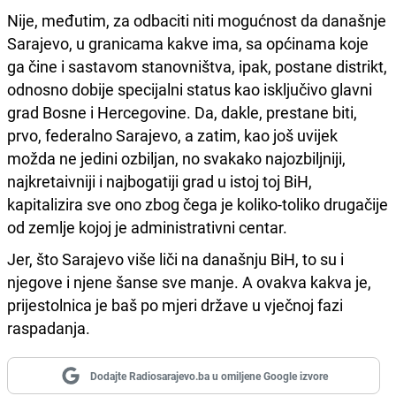
Nije, međutim, za odbaciti niti mogućnost da današnje
Sarajevo, u granicama kakve ima, sa općinama koje
ga čine i sastavom stanovništva, ipak, postane distrikt,
odnosno dobije specijalni status kao isključivo glavni
grad Bosne i Hercegovine. Da, dakle, prestane biti,
prvo, federalno Sarajevo, a zatim, kao još uvijek
možda ne jedini ozbiljan, no svakako najozbiljniji,
najkretaivniji i najbogatiji grad u istoj toj BiH,
kapitalizira sve ono zbog čega je koliko-toliko drugačije
od zemlje kojoj je administrativni centar.
Jer, što Sarajevo više liči na današnju BiH, to su i
njegove i njene šanse sve manje. A ovakva kakva je,
prijestolnica je baš po mjeri države u vječnoj fazi
raspadanja.
Dodajte Radiosarajevo.ba u omiljene Google izvore