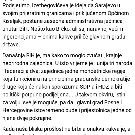
Podsjetimo, Izetbegovićeva je ideja da Sarajevo u
svojim prijeratnim granicama i priključenom Općinom
Kiseljak, postane zasebna administrativna jedinica
unutar BiH. Nešto kao Brčko, ali sa, naravno, većim
ingerencijama – onima kakve priliče glavnom gradu
države.
Današnja BiH je, ma kako to moglo zvučati, krajnje
neprirodna zajednica. U isto vrijeme je i unija tri naroda
i federacija dva; zajednica jedne monoetničke regije
koja funkcionira na principima građanske demokratije i
druge koja će nakon sporazuma SDP-a i HDZ-a biti
politički potpuno podijeljena... U takvom okviru, istini
za volju, sve je moguće, pa da i glavni grad Bosne i
Hercegovine istovremeno bude i prijestolnica jedne od
njene dvije pokrajine.
Kada naša bliska prošlost ne bi bila onakva kakva je, a