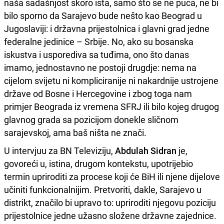
naša sadašnjost skoro ista, samo što se ne puca, ne bi
bilo sporno da Sarajevo bude nešto kao Beograd u
Jugoslaviji: i državna prijestolnica i glavni grad jedne
federalne jedinice – Srbije. No, ako su bosanska
iskustva i usporediva sa tuđima, ono što danas
imamo, jednostavno ne postoji drugdje: nema na
cijelom svijetu ni kompliciranije ni nakardnije ustrojene
države od Bosne i Hercegovine i zbog toga nam
primjer Beograda iz vremena SFRJ ili bilo kojeg drugog
glavnog grada sa pozicijom donekle sličnom
sarajevskoj, ama baš ništa ne znači.
U intervjuu za BN Televiziju,
Abdulah Sidran
je,
govoreći u, istina, drugom kontekstu, upotrijebio
termin upriroditi za procese koji će BiH ili njene dijelove
učiniti funkcionalnijim. Pretvoriti, dakle, Sarajevo u
distrikt, značilo bi upravo to: upriroditi njegovu poziciju
prijestolnice jedne užasno složene državne zajednice.