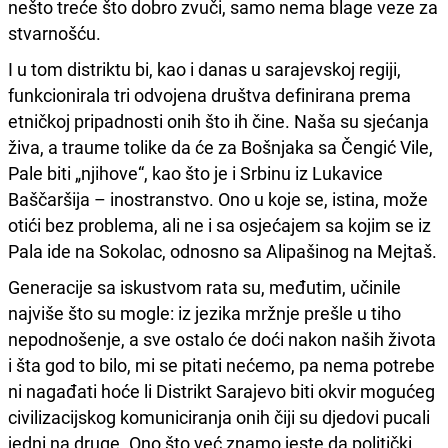
nešto treće što dobro zvuči, samo nema blage veze za
stvarnošću.
I u tom distriktu bi, kao i danas u sarajevskoj regiji,
funkcionirala tri odvojena društva definirana prema
etničkoj pripadnosti onih što ih čine. Naša su sjećanja
živa, a traume tolike da će za Bošnjaka sa Čengić Vile,
Pale biti „njihove“, kao što je i Srbinu iz Lukavice
Baščaršija – inostranstvo. Ono u koje se, istina, može
otići bez problema, ali ne i sa osjećajem sa kojim se iz
Pala ide na Sokolac, odnosno sa Alipašinog na Mejtaš.
Generacije sa iskustvom rata su, međutim, učinile
najviše što su mogle: iz jezika mržnje prešle u tiho
nepodnošenje, a sve ostalo će doći nakon naših života
i šta god to bilo, mi se pitati nećemo, pa nema potrebe
ni nagađati hoće li Distrikt Sarajevo biti okvir mogućeg
civilizacijskog komuniciranja onih čiji su djedovi pucali
jedni na druge. Ono što već znamo jeste da politički