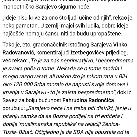
monoetničko Sarajevo sigurno neće.
„Ideje nisu krive za ono što ljudi učine od njih“, rekao je
neko pametan. U zemlji majci svih ludila, dobre ideje
najčešće nemaju šansu niti da budu upropaštene.
Tako je, eto, gradonačelnik Istočnog Sarajeva
Vinko
Radovanović
, komentirajući Izetbegovićev prijedlog,
već rekao:
„To je za nas neprihvatljivo, i bespredmetna
je svaka priča o tome. Nekada se o tome možda i
moglo razgovarati, ali nakon što je tokom rata u BiH
oko 120.000 Srba moralo da napusti svoje domove i
imanja u Sarajevu - to je zaista bespredmetno“
, dok iz
Savez za bolju bućunost
Fahrudina Radončića
poručuju:
„Sarajevo neće i ne treba biti distrikt, jer je u
pitanju zamka da se Bosna podijeli na tri entiteta i
dobije 'muslimanska republika' na relaciji Zenica-
Tuzla- Bihać. Očigledno je da SDA nije odustala od te