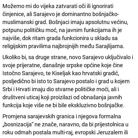
Možemo mi do vijeka zatvarati oči ili ignorirati
činjenice, ali Sarajevo je dominantno bošnjačko-
muslimanski grad. Bošnjaci imaju apsolutnu većinu,
potpunu političku moć, na javnim funkcijama ih je
najviše, dok ritam grada funkcionira u skladu sa
religijskim pravilima najbrojnijih među Sarajlijama.
Ukoliko bi, sa druge strane, novo Sarajevo uključivalo i
svoje prijeratne, današnje srpske općine koje čine
Istočno Sarajevo, te Kiseljak kao hrvatski gradić,
posljedično bi isto to Sarajevo postalo i grad u kojem
Srbi i Hrvati imaju dio stvarne političke moći, ali i
društveni uticaj koji proizilazi od obnašanja javnih
funkcija koje više ne bi bile ekskluzivno bošnjačke.
Promjena sarajevskih granica i njegova formalna
„bosnizacija“ ne znače, naravno, da bi prijestolnica u
roku odmah postala multi-raj, evropski Jeruzalem ili