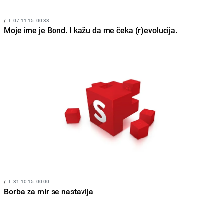
/
I
07.11.15. 00:33
Moje ime je Bond. I kažu da me čeka (r)evolucija.
/
I
31.10.15. 00:00
Borba za mir se nastavlja