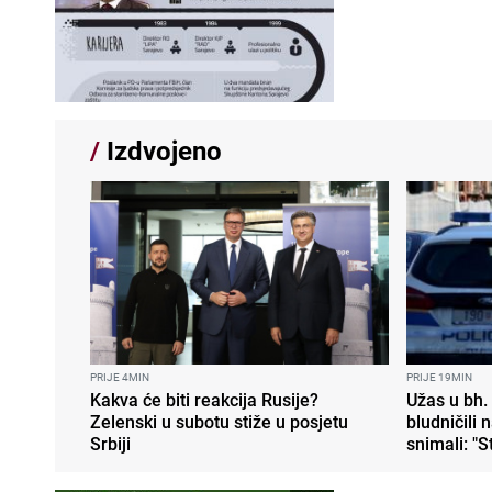
/
Izdvojeno
PRIJE 4MIN
PRIJE 19MIN
Kakva će biti reakcija Rusije?
Užas u bh.
Zelenski u subotu stiže u posjetu
bludničili 
Srbiji
snimali: "S