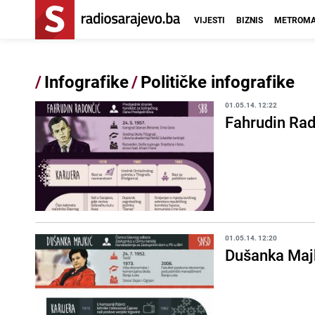
VIJESTI
BIZNIS
METROMA
/
Infografike
/
Političke infografike
01.05.14. 12:22
Fahrudin Ra
01.05.14. 12:20
Dušanka Maj