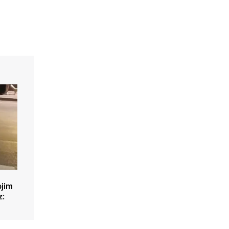
ojim
z: