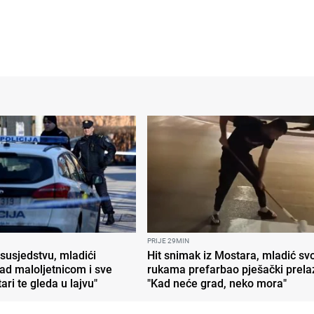
PRIJE 29MIN
 susjedstvu, mladići
Hit snimak iz Mostara, mladić sv
nad maloljetnicom i sve
rukama prefarbao pješački prela
tari te gleda u lajvu"
"Kad neće grad, neko mora"