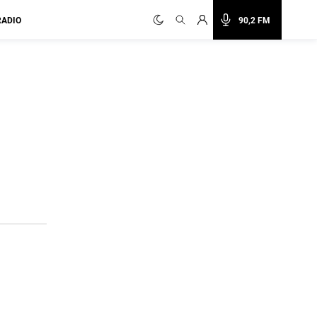
RADIO
90,2 FM