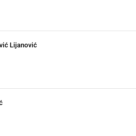
vić Lijanović
ć