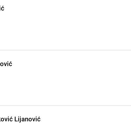
ić
gović
ović Lijanović