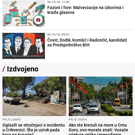
06.10.18. 11:03
Fazoni i fore: Malverzacije na izborima i
krađa glasova
05.10.18. 09:51
Čović, Dodik, Komšić i Radončić, kandidati
za Predsjedništvo BiH
/
Izdvojeno
PRIJE 24MIN
PRIJE 36MIN
Oglasili se stručnjaci o incidentu
Ako ste krenuli na more u Crnu
u Crikvenici: Šta je uzrok pada
Goru, ovo morate znati: Vozače
bora na kupače?
očekuje veliko iznenađenje