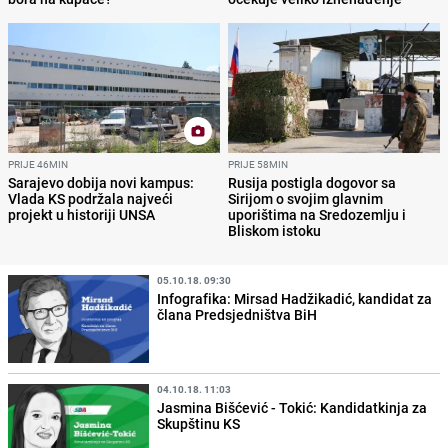
PRIJE 46MIN
PRIJE 58MIN
Sarajevo dobija novi kampus:
Rusija postigla dogovor sa
Vlada KS podržala najveći
Sirijom o svojim glavnim
projekt u historiji UNSA
uporištima na Sredozemlju i
Bliskom istoku
05.10.18. 09:30
Infografika: Mirsad Hadžikadić, kandidat za
člana Predsjedništva BiH
04.10.18. 11:03
Jasmina Bišćević - Tokić: Kandidatkinja za
Skupštinu KS