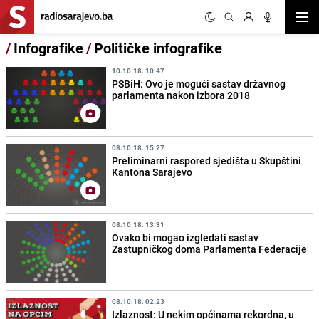
Otvor
/
Infografike
/
Političke infografike
10.10.18. 10:47
PSBiH: Ovo je mogući sastav državnog
parlamenta nakon izbora 2018
08.10.18. 15:27
Preliminarni raspored sjedišta u Skupštini
Kantona Sarajevo
08.10.18. 13:31
Ovako bi mogao izgledati sastav
Zastupničkog doma Parlamenta Federacije
08.10.18. 02:23
Izlaznost: U nekim općinama rekordna, u