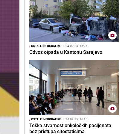
/
OSTALE INFOGRAFIKE
I
24.02.25. 16:25
Odvoz otpada u Kantonu Sarajevo
/
OSTALE INFOGRAFIKE
I
24.02.25. 16:15
Teška stvarnost onkoloških pacijenata
bez pristupa citostaticima