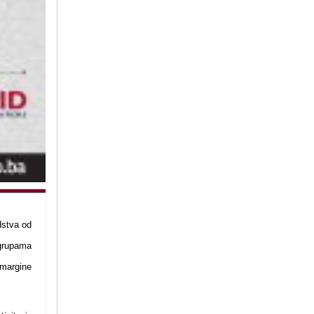
dstva od
 grupama
margine