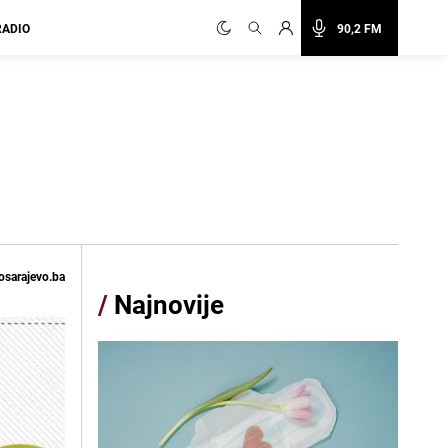
RADIO
90,2 FM
osarajevo.ba
/
Najnovije