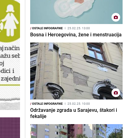
/
OSTALE INFOGRAFIKE
I
25.02.25. 13:00
Bosna i Hercegovina, žene i menstruacija
/
OSTALE INFOGRAFIKE
I
25.02.25. 10:00
Održavanje zgrada u Sarajevu, štakori i
fekalije